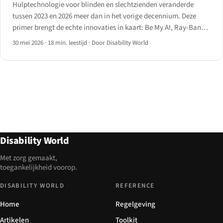
Hulptechnologie voor blinden en slechtzienden veranderde
tussen 2023 en 2026 meer dan in het vorige decennium. Deze
primer brengt de echte innovaties in kaart: Be My AI, Ray-Ban
Meta, slimme stokken, de Monarch en AI-schermlezers.
30 mei 2026
·
18 min. leestijd
·
Door Disability World
Disability World
Met zorg gemaakt,
toegankelijkheid voorop.
DISABILITY WORLD
REFERENCE
Home
Regelgeving
Artikelen
Toolkit