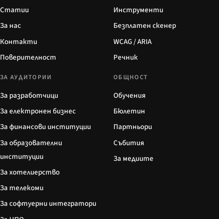
Статии
Инструменти
За нас
Безплатен скенер
Контакти
WCAG / ARIA
Поверителност
Речник
ЗА АУДИТОРИИ
ОБЩНОСТ
За разработчици
Обучения
За електронен бизнес
Бюлетин
За финансови институции
Партньори
За образователни
Събития
институции
За медиите
За хотелиерство
За телекоми
За софтуерни интегратори