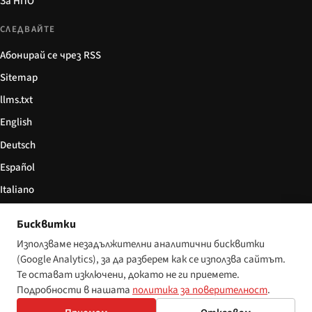
За НПО
СЛЕДВАЙТЕ
Абонирай се чрез RSS
Sitemap
llms.txt
English
Deutsch
Español
Italiano
Български
Бисквитки
简体中文
Използваме незадължителни аналитични бисквитки
(Google Analytics), за да разберем как се използва сайтът.
Те остават изключени, докато не ги приемете.
Подробности в нашата
политика за поверителност
.
© 2026 Disability World. Всички права запазени.
Настройки за бисквитки