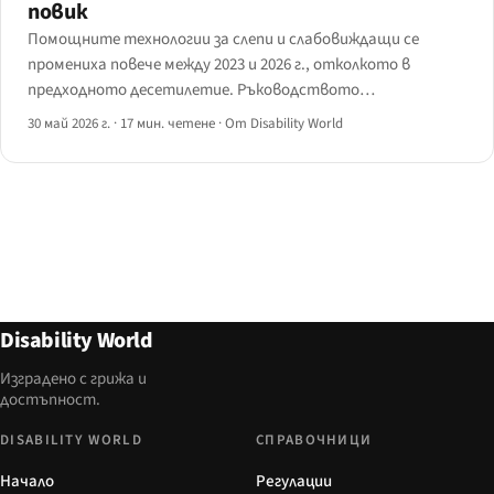
повик
Помощните технологии за слепи и слабовиждащи се
промениха повече между 2023 и 2026 г., отколкото в
предходното десетилетие. Ръководството
картографира реалните иновации — Be My AI, Ray-Ban
30 май 2026 г.
·
17 мин. четене
·
От Disability World
Meta, смарт бастуни, Monarch и ИИ екранни четци — с
резултати и места, където технологията все още се
проваля.
Disability World
Изградено с грижа и
достъпност.
DISABILITY WORLD
СПРАВОЧНИЦИ
Начало
Регулации