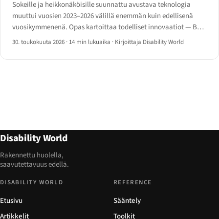
Sokeille ja heikkonäköisille suunnattu avustava teknologia
muuttui vuosien 2023–2026 välillä enemmän kuin edellisenä
vuosikymmenenä. Opas kartoittaa todelliset innovaatiot — Be
My AI, Ray-Ban Meta, älykeppi, Monarch ja
30. toukokuuta 2026
·
14 min lukuaika
·
Kirjoittaja Disability World
tekoälyruudunlukuohjelmat.
Disability World
Rakennettu huolella,
saavutettavuus edellä.
DISABILITY WORLD
REFERENCE
Etusivu
Sääntely
Artikkelit
Toolkit