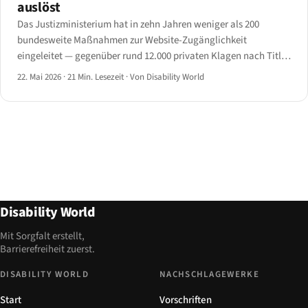
auslöst
Das Justizministerium hat in zehn Jahren weniger als 200
bundesweite Maßnahmen zur Website-Zugänglichkeit
eingeleitet — gegenüber rund 12.000 privaten Klagen nach Title
III allein im Jahr 2024.
22. Mai 2026
·
21 Min. Lesezeit
·
Von Disability World
Disability World
Mit Sorgfalt erstellt,
Barrierefreiheit zuerst.
DISABILITY WORLD
NACHSCHLAGEWERKE
Start
Vorschriften