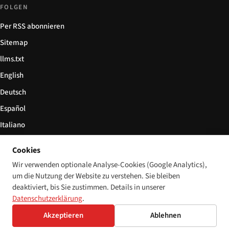
FOLGEN
Per RSS abonnieren
Sitemap
llms.txt
English
Deutsch
Español
Italiano
Български
Cookies
简体中文
Wir verwenden optionale Analyse-Cookies (Google Analytics),
um die Nutzung der Website zu verstehen. Sie bleiben
deaktiviert, bis Sie zustimmen. Details in unserer
Datenschutzerklärung
.
© 2026 Disability World. Alle Rechte vorbehalten.
Cookie-Einstellungen
Akzeptieren
Ablehnen
English
Deutsch
Español
Italiano
Български
简体中文
Polski
Français
Sprache: