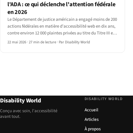
l'ADA : ce qui déclenche l'attention fédérale
en 2026
Le Département de justice américain a engagé moins de 200
actions fédérales en matière d'accessibilité web en dix ans,
contre environ 12 000 plaintes privées au titre du Titre III en
2024.
22 mai 2026
·
27 min de lecture
·
Par Disability World
DISABILITY WORLD
Disability World
Accueil
Conçu avec soin, l'accessibilité
avant tout.
Articles
À propos