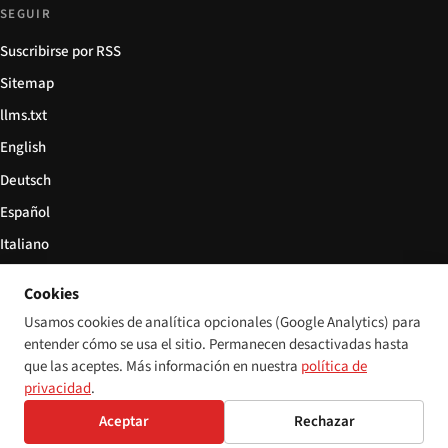
SEGUIR
Suscribirse por RSS
Sitemap
llms.txt
English
Deutsch
Español
Italiano
Български
Cookies
简体中文
Usamos cookies de analítica opcionales (Google Analytics) para
entender cómo se usa el sitio. Permanecen desactivadas hasta
que las aceptes. Más información en nuestra
política de
privacidad
.
© 2026 Disability World. Todos los derechos reservados.
Configuración de cookies
Aceptar
Rechazar
English
Deutsch
Español
Italiano
Български
简体中文
Polski
Français
Idioma: