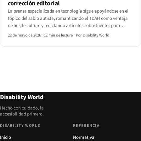
corrección editorial
La prensa especializada en tecnología sigue apoyándose en el
tópico del sabio autista, romantizando el TDAH como ventaja
de hustle culture y reciclando artículos sobre fuentes para
personas disléxicas que la investigación apenas respalda. El
22 de mayo de 2026
·
12 min de lectura
·
Por Disability World
lenguaje de la comunidad ha evolucionado.
Disability World
Hecho con cuidado, la
accesibilidad primero.
DISABILITY WORLD
REFERENCIA
Inicio
Normativa