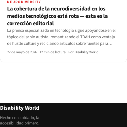
NEURODIVERSITY
La cobertura de la neurodiversidad en los
medios tecnológicos está rota — esta es la
corrección editorial
La prensa especializada en tecnología sigue apoyándose en el
tópico del sabio autista, romantizando el TDAH como ventaja
de hustle culture y reciclando artículos sobre fuentes para
personas disléxicas que la investigación apenas respalda. El
22 de mayo de 2026
·
12 min de lectura
·
Por Disability World
lenguaje de la comunidad ha evolucionado.
Disability World
Hecho con cuidado, la
accesibilidad primero.