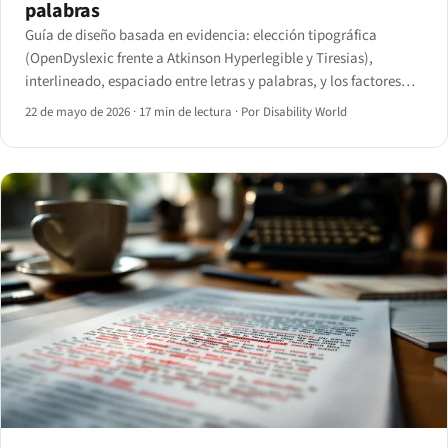
palabras
Guía de diseño basada en evidencia: elección tipográfica
(OpenDyslexic frente a Atkinson Hyperlegible y Tiresias),
interlineado, espaciado entre letras y palabras, y los factores
subestimados de longitud de línea, alineación y tamaño mínimo
22 de mayo de 2026
·
17 min de lectura
·
Por Disability World
de fuente.