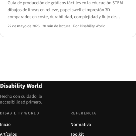
Guía de producción de gráficos táctiles en la educación STEM —
dibujos de líneas en relieve, papel swell e impresión 3D
comparados en coste, durabilidad, complejidad y flujo de
trabajo en el aula, con un árbol de decisión por materia.
22 de mayo de 2026
·
20 min de lectura
·
Por Disability World
Disability World
Hecho con cuidado, la
accesibilidad primero.
DISABILITY WORLD
REFERENCIA
Inicio
Normativa
Artículos
Toolkit