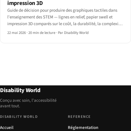
impression 3D
Guide de décision pour produire des graphiques tactiles dans
l'enseignement des STEM — lignes en relief, papier swell et
impression 3D comparés sur le coût, la durabilité, la complexité
et le flux de travail en classe, avec un arbre de décision par
22 mai 2026
·
20 min de lecture
·
Par Disability World
discipline.
Disability World
Conçu avec soin, l'accessibilité
avant tout.
DISABILITY WORLD
REFERENCE
Accueil
Réglementation