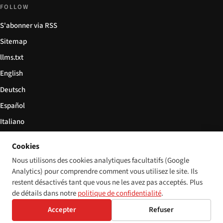
FOLLOW
S'abonner via RSS
Sitemap
llms.txt
English
Deutsch
Español
Italiano
Български
Cookies
简体中文
Nous utilisons des cookies analytiques facultatifs (Google
Analytics) pour comprendre comment vous utilisez le site. Ils
restent désactivés tant que vous ne les avez pas acceptés. Plus
de détails dans notre
politique de confidentialité
.
© 2026 Disability World. Tous droits réservés.
Cookie settings
Accepter
Refuser
English
Deutsch
Español
Italiano
Български
简体中文
Polski
Français
Langue: