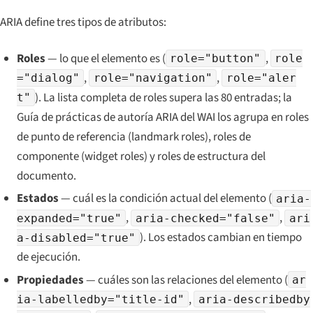
ARIA define tres tipos de atributos:
Roles
— lo que el elemento
es
(
,
role="button"
role
,
,
="dialog"
role="navigation"
role="aler
). La lista completa de roles supera las 80 entradas; la
t"
Guía de prácticas de autoría ARIA del WAI los agrupa en roles
de punto de referencia (
landmark roles
), roles de
componente (
widget roles
) y roles de estructura del
documento.
Estados
— cuál es la
condición actual
del elemento (
aria-
,
,
expanded="true"
aria-checked="false"
ari
). Los estados cambian en tiempo
a-disabled="true"
de ejecución.
Propiedades
— cuáles son las
relaciones
del elemento (
ar
,
ia-labelledby="title-id"
aria-describedby