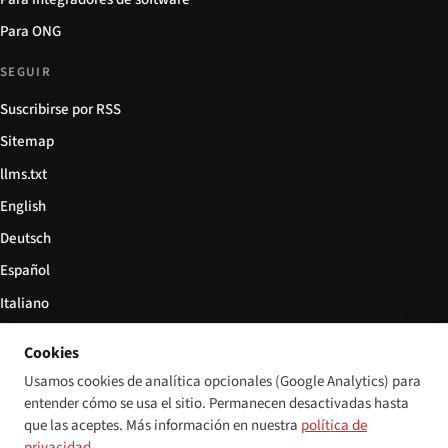
Para ONG
SEGUIR
Suscribirse por RSS
Sitemap
llms.txt
English
Deutsch
Español
Italiano
Български
Cookies
简体中文
Usamos cookies de analítica opcionales (Google Analytics) para
entender cómo se usa el sitio. Permanecen desactivadas hasta
que las aceptes. Más información en nuestra
política de
privacidad
.