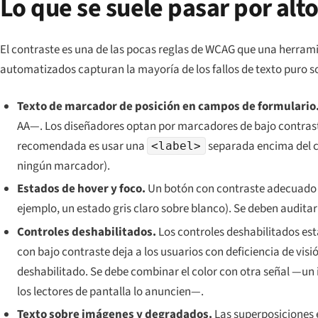
Lo que se suele pasar por alt
El contraste es una de las pocas reglas de WCAG que una herramie
automatizados capturan la mayoría de los fallos de texto puro s
Texto de marcador de posición en campos de formulario
AA—. Los diseñadores optan por marcadores de bajo contraste 
recomendada es usar una
separada encima del c
<label>
ningún marcador).
Estados de hover y foco.
Un botón con contraste adecuado e
ejemplo, un estado gris claro sobre blanco). Se deben auditar
Controles deshabilitados.
Los controles deshabilitados es
con bajo contraste deja a los usuarios con deficiencia de visió
deshabilitado. Se debe combinar el color con otra señal —un
los lectores de pantalla lo anuncien—.
Texto sobre imágenes y degradados.
Las superposiciones e