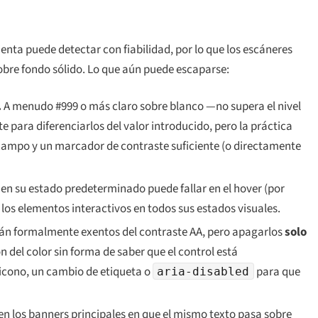
o
nta puede detectar con fiabilidad, por lo que los escáneres
obre fondo sólido. Lo que aún puede escaparse:
.
A menudo #999 o más claro sobre blanco —no supera el nivel
para diferenciarlos del valor introducido, pero la práctica
ampo y un marcador de contraste suficiente (o directamente
n su estado predeterminado puede fallar en el hover (por
 los elementos interactivos en todos sus estados visuales.
tán formalmente exentos del contraste AA, pero apagarlos
solo
n del color sin forma de saber que el control está
 icono, un cambio de etiqueta o
para que
aria-disabled
n los banners principales en que el mismo texto pasa sobre