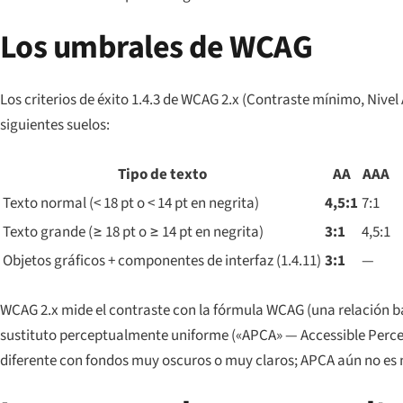
Los umbrales de WCAG
Los criterios de éxito 1.4.3 de WCAG 2.x (Contraste mínimo, Nivel
siguientes suelos:
Tipo de texto
AA
AAA
Texto normal (< 18 pt o < 14 pt en negrita)
4,5:1
7:1
Texto grande (≥ 18 pt o ≥ 14 pt en negrita)
3:1
4,5:1
Objetos gráficos + componentes de interfaz (1.4.11)
3:1
—
WCAG 2.x mide el contraste con la fórmula WCAG (una relación b
sustituto perceptualmente uniforme («APCA» —
Accessible Perc
diferente con fondos muy oscuros o muy claros; APCA aún no es