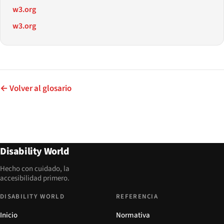
w3.org
w3.org
← Volver al glosario
Disability World
Hecho con cuidado, la
accesibilidad primero.
DISABILITY WORLD
REFERENCIA
Inicio
Normativa