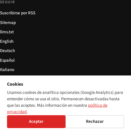
SEGUIR
Suscribirse por RSS
Sitemap
llms.txt
English
Deutsch
Español
Italiano
Български
Cookies
简体中文
Usamos cookies de analítica opcionales (Google Analytics) para
entender cómo se usa el sitio. Permanecen desactivadas hasta
que las aceptes. Más información en nuestra
política de
privacidad
.
© 2026 Disability World. Todos los derechos reservados.
Configuración de cookies
English
Aceptar
Rechazar
Deutsch
Español
Italiano
Български
简体中文
Polski
Français
Idioma:
Nederlands
Svenska
Dansk
Suomi