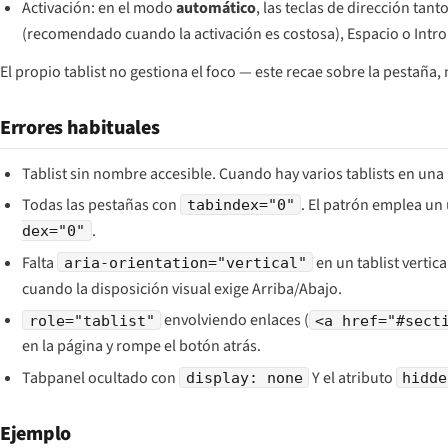
Activación: en el modo
automático
, las teclas de dirección ta
(recomendado cuando la activación es costosa), Espacio o Intro
El propio tablist no gestiona el foco — este recae sobre la pestaña,
Errores habituales
Tablist sin nombre accesible. Cuando hay varios tablists en una 
Todas las pestañas con
. El patrón emplea un
tabindex="0"
.
dex="0"
Falta
en un tablist vertic
aria-orientation="vertical"
cuando la disposición visual exige Arriba/Abajo.
envolviendo enlaces (
role="tablist"
<a href="#sect
en la página y rompe el botón atrás.
Tabpanel ocultado con
Y el atributo
display: none
hidde
Ejemplo