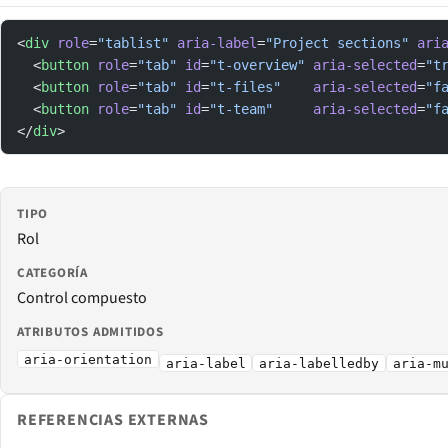
<
div
 role
=
"tablist"
 aria-label
=
"Project sections"
 ari
  <
button
 role
=
"tab"
 id
=
"t-overview"
 aria-selected
=
"t
  <
button
 role
=
"tab"
 id
=
"t-files"
    aria-selected
=
"f
  <
button
 role
=
"tab"
 id
=
"t-team"
     aria-selected
=
"f
</
div
>
TIPO
Rol
CATEGORÍA
Control compuesto
ATRIBUTOS ADMITIDOS
aria-orientation
aria-label
aria-labelledby
aria-m
REFERENCIAS EXTERNAS