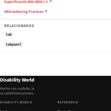
Especificación WAI-ARIA 1.2 ↗
ARIA Authoring Practices ↗
RELACIONADOS
tab
tabpanel
Disability World
Hecho con cuidado, la
accesibilidad primero.
DISABILITY WORLD
REFERENCIA