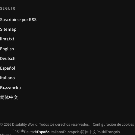
SEGUIR
Suscribirse por RSS
Sitemap
llms.txt
English
Deutsch
Español
Italiano
Български
简体中文
© 2026 Disability World. Todos los derechos reservados.
Configuración de cookies
English
Deutsch
Español
Italiano
Български
简体中文
Polski
Français