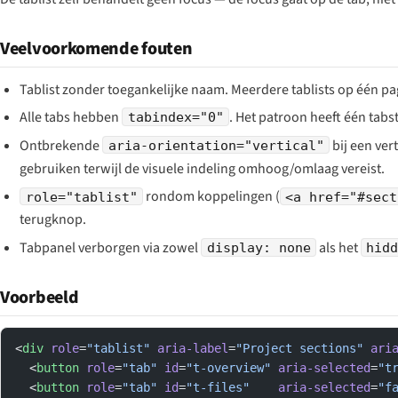
Veelvoorkomende fouten
Tablist zonder toegankelijke naam. Meerdere tablists op één p
Alle tabs hebben
. Het patroon heeft één tabs
tabindex="0"
Ontbrekende
bij een ver
aria-orientation="vertical"
gebruiken terwijl de visuele indeling omhoog/omlaag vereist.
rondom koppelingen (
role="tablist"
<a href="#sect
terugknop.
Tabpanel verborgen via zowel
als het
display: none
hidd
Voorbeeld
<
div
 role
=
"tablist"
 aria-label
=
"Project sections"
 ari
  <
button
 role
=
"tab"
 id
=
"t-overview"
 aria-selected
=
"t
  <
button
 role
=
"tab"
 id
=
"t-files"
    aria-selected
=
"f