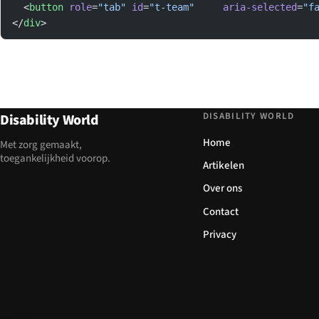
  <
button
 role
=
"tab"
 id
=
"t-team"
     aria-selected
=
"f
</
div
>
DISABILITY WORLD
Disability World
Home
Met zorg gemaakt,
toegankelijkheid voorop.
Artikelen
Over ons
Contact
Privacy