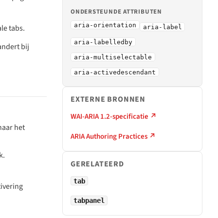
ONDERSTEUNDE ATTRIBUTEN
aria-orientation
le tabs.
aria-label
aria-labelledby
ndert bij
aria-multiselectable
aria-activedescendant
EXTERNE BRONNEN
WAI-ARIA 1.2-specificatie ↗
naar het
ARIA Authoring Practices ↗
k.
GERELATEERD
tab
ivering
tabpanel