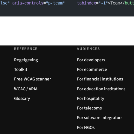
alse"
 aria-controls
=
"p-team"
     tabindex
=
"-1"
>Team</
but
REFERENCE
AUDIENCES
Regelgeving
For developers
Toolkit
For ecommerce
Free WCAG scanner
For financial institutions
WCAG / ARIA
For education institutions
Glossary
For hospitality
For telecoms
For software integrators
For NGOs