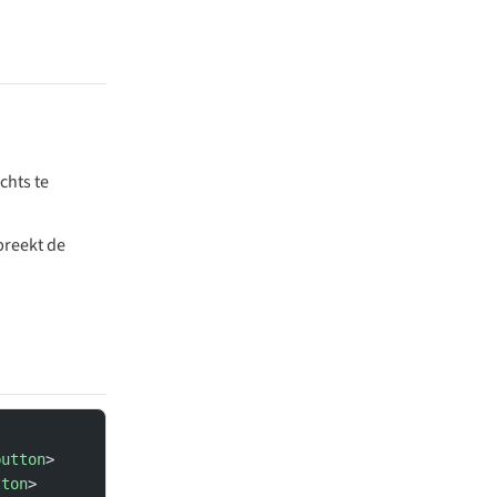
chts te
breekt de
button
>
tton
>