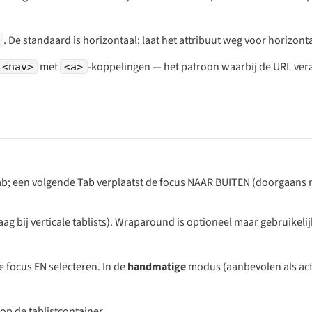
. De standaard is horizontaal; laat het attribuut weg voor horizonta
met
-koppelingen — het patroon waarbij de URL vera
<nav>
<a>
 tab; een volgende Tab verplaatst de focus NAAR BUITEN (doorgaans 
g bij verticale tablists). Wraparound is optioneel maar gebruikelij
 focus EN selecteren. In de
handmatige
modus (aanbevolen als act
op de tablist­container.