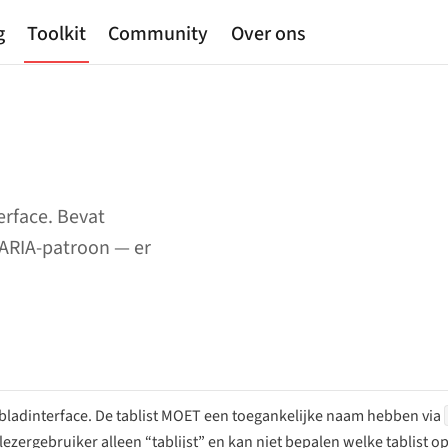
g
Toolkit
Community
Over ons
erface. Bevat
 ARIA-patroon — er
blad­interface. De tablist MOET een toegankelijke naam hebben via
ergebruiker alleen “tablijst” en kan niet bepalen welke tablist op