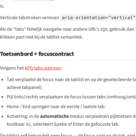
is.
Verticale tab­stroken vereisen
aria-orientation="vertical"
Als de “tabs” feitelijk navigatie naar andere URL’s zijn, gebruik dan
klikken past niet bij de tablist-semantiek.
Toetsenbord + focuscontract
Volgens het
APG tabs-patroon
:
Tab verplaatst de focus naar de tablist en op de geselecteerde
actieve tabpanel).
Pijl links/rechts verplaatsen de focus tussen tabs (omhoog/omlaa
Home / End springen naar de eerste / laatste tab.
Activering: in de
automatische
modus verplaatsen pijltoetsen de
kostbaar is), selecteert Spatie of Enter de gefocuste tab.
De tablist zelf behandelt geen focus — de focus gaat op de tab, niet 