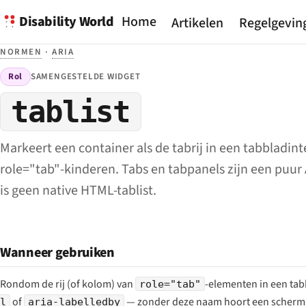
Disability World
Home
Artikelen
Regelgevin
NORMEN
·
ARIA
Rol
SAMENGESTELDE WIDGET
tablist
Markeert een container als de tabrij in een tabblad­int
role="tab"-kinderen. Tabs en tabpanels zijn een puur
is geen native HTML-tablist.
Wanneer gebruiken
Rondom de rij (of kolom) van
-elementen in een tab
role="tab"
of
— zonder deze naam hoort een schermlez
l
aria-labelledby