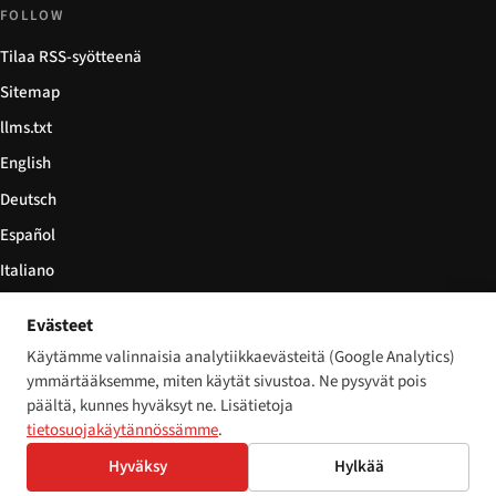
FOLLOW
Tilaa RSS-syötteenä
Sitemap
llms.txt
English
Deutsch
Español
Italiano
Български
Evästeet
简体中文
Käytämme valinnaisia analytiikkaevästeitä (Google Analytics)
ymmärtääksemme, miten käytät sivustoa. Ne pysyvät pois
päältä, kunnes hyväksyt ne. Lisätietoja
tietosuojakäytännössämme
.
© 2026 Disability World. Kaikki oikeudet pidätetään.
Cookie settings
Hyväksy
Hylkää
English
Deutsch
Español
Italiano
Български
简体中文
Polski
Français
Nederlands
Kieli: