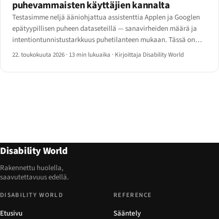
puhevammaisten käyttäjien kannalta
Testasimme neljä ääniohjattua assistenttia Applen ja Googlen
epätyypillisen puheen dataseteillä — sanavirheiden määrä ja
intentiontunnistustarkkuus puhetilanteen mukaan. Tässä on
tulosmatriisi, personointitoiminnot jotka muuttavat lukuja ja
22. toukokuuta 2026
·
13 min lukuaika
·
Kirjoittaja Disability World
mitä suunnittelijoiden pitäisi tietää.
Disability World
Rakennettu huolella,
saavutettavuus edellä.
DISABILITY WORLD
REFERENCE
Etusivu
Sääntely