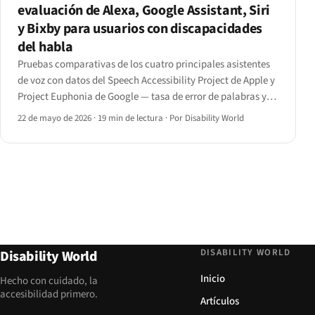
evaluación de Alexa, Google Assistant, Siri
y Bixby para usuarios con discapacidades
del habla
Pruebas comparativas de los cuatro principales asistentes
de voz con datos del Speech Accessibility Project de Apple y
Project Euphonia de Google — tasa de error de palabras y
reconocimiento de intención por condición del habla, más
22 de mayo de 2026
·
19 min de lectura
·
Por Disability World
las funciones de personalización que mueven los números.
DISABILITY WORLD
Disability World
Inicio
Hecho con cuidado, la
accesibilidad primero.
Artículos