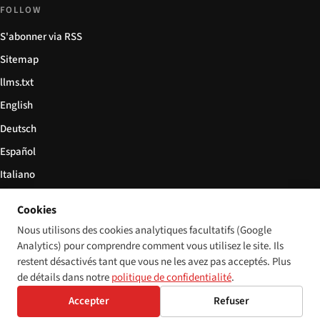
FOLLOW
S'abonner via RSS
Sitemap
llms.txt
English
Deutsch
Español
Italiano
Български
Cookies
简体中文
Nous utilisons des cookies analytiques facultatifs (Google
Analytics) pour comprendre comment vous utilisez le site. Ils
restent désactivés tant que vous ne les avez pas acceptés. Plus
de détails dans notre
politique de confidentialité
.
© 2026 Disability World. Tous droits réservés.
Cookie settings
Accepter
Refuser
English
Deutsch
Español
Italiano
Български
简体中文
Polski
Français
Langue: