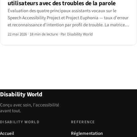
utilisateurs avec des troubles de la parole
Évaluation des quatre principaux assistants vocaux sur le
Speech Accessibility Project et Project Euphonia — taux d'erreur
et reconnaissance d'intention par profil de trouble. La matrice,
les fonctions de personnalisation déterminantes, et les priorités
22 mai 2026
·
18 min de lecture
·
Par Disability World
pour les designers.
Disability World
Conçu avec soin, l'accessibilité
avant tout.
DISABILITY WORLD
REFERENCE
Accueil
Réglementation