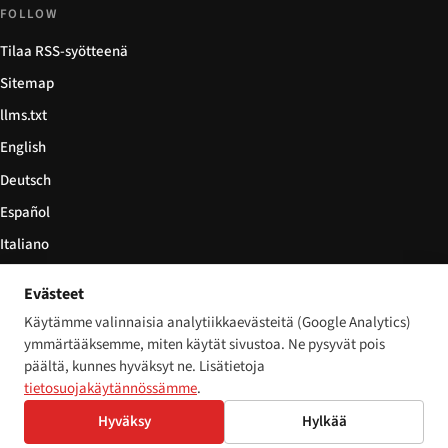
FOLLOW
Tilaa RSS-syötteenä
Sitemap
llms.txt
English
Deutsch
Español
Italiano
Български
Evästeet
简体中文
Käytämme valinnaisia analytiikkaevästeitä (Google Analytics)
ymmärtääksemme, miten käytät sivustoa. Ne pysyvät pois
päältä, kunnes hyväksyt ne. Lisätietoja
tietosuojakäytännössämme
.
© 2026 Disability World. Kaikki oikeudet pidätetään.
Cookie settings
Hyväksy
Hylkää
English
Deutsch
Español
Italiano
Български
简体中文
Polski
Français
Nederlands
Kieli: