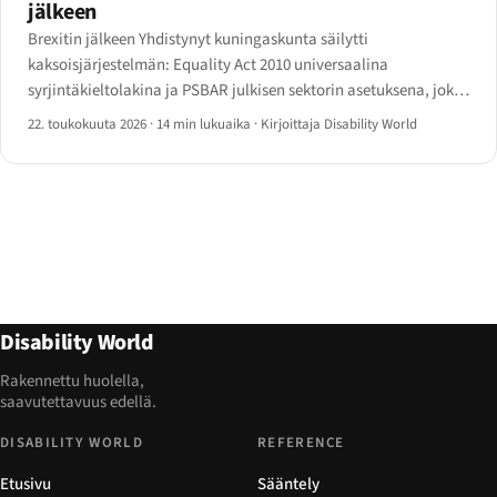
jälkeen
Brexitin jälkeen Yhdistynyt kuningaskunta säilytti
kaksoisjärjestelmän: Equality Act 2010 universaalina
syrjintäkieltolakina ja PSBAR julkisen sektorin asetuksena, joka
implementoi saavutettavuusdirektiivin.
22. toukokuuta 2026
·
14 min lukuaika
·
Kirjoittaja Disability World
Disability World
Rakennettu huolella,
saavutettavuus edellä.
DISABILITY WORLD
REFERENCE
Etusivu
Sääntely