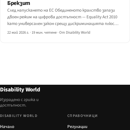
Брекзит
След напускането на ЕС Обединеното кралство запази
двоен режим на цифрова достъпност — Equality Act 2010
като универсален закон срещу дискриминацията плюс
PSBAR като нормативната уредба за обществения
22 май 2026 г.
·
19 мин. четене
·
От Disability World
сектор, която транспонира Директивата за
достъпността на уебсайтовете.
Disability World
Изградено с грижа и
достъпност.
DISABILITY WORLD
СПРАВОЧНИЦИ
Начало
Регулации