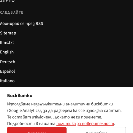
За НПО
СЛЕДВАЙТЕ
Абонирай се чрез RSS
Sitemap
llms.txt
English
Deutsch
Español
Italiano
Български
Бисквитки
简体中文
Използваме незадължителни аналитични бисквитки
(Google Analytics), за да разберем как се използва сайтът.
Те остават изключени, докато не ги приемете.
Подробности в нашата
политика за поверителност
.
© 2026 Disability World. Всички права запазени.
Настройки за бисквитки