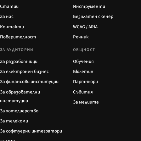
Статии
Инструменти
За нас
Безплатен скенер
Контакти
WCAG / ARIA
Поверителност
Речник
ЗА АУДИТОРИИ
ОБЩНОСТ
За разработчици
Обучения
За електронен бизнес
Бюлетин
За финансови институции
Партньори
За образователни
Събития
институции
За медиите
За хотелиерство
За телекоми
За софтуерни интегратори