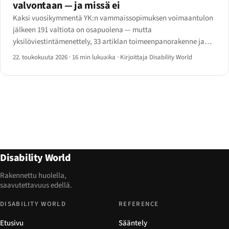
valvontaan — ja missä ei
Kaksi vuosikymmentä YK:n vammaissopimuksen voimaantulon
jälkeen 191 valtiota on osapuolena — mutta
yksilöviestintämenettely, 33 artiklan toimeenpanorakenne ja
valinnaisen pöytäkirjan kapea kattavuus kertovat epätasaisesta
22. toukokuuta 2026
·
16 min lukuaika
·
Kirjoittaja Disability World
tilanteesta vuonna 2026.
Disability World
Rakennettu huolella,
saavutettavuus edellä.
DISABILITY WORLD
REFERENCE
Etusivu
Sääntely