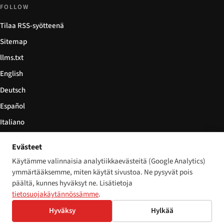
FOLLOW
Tilaa RSS-syötteenä
Sitemap
llms.txt
English
Deutsch
Español
Italiano
Български
Evästeet
简体中文
Käytämme valinnaisia analytiikkaevästeitä (Google Analytics)
ymmärtääksemme, miten käytät sivustoa. Ne pysyvät pois
päältä, kunnes hyväksyt ne. Lisätietoja
tietosuojakäytännössämme
.
© 2026 Disability World. Kaikki oikeudet pidätetään.
Cookie settings
Hyväksy
Hylkää
English
Deutsch
Español
Italiano
Български
简体中文
Polski
Français
Nederlands
Kieli: