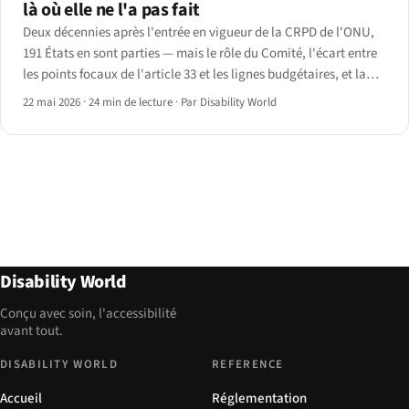
là où elle ne l'a pas fait
Deux décennies après l'entrée en vigueur de la CRPD de l'ONU,
191 États en sont parties — mais le rôle du Comité, l'écart entre
les points focaux de l'article 33 et les lignes budgétaires, et la
disparité des ratifications du Protocole facultatif dressent un
22 mai 2026
·
24 min de lecture
·
Par Disability World
tableau contrasté en 2026.
Disability World
Conçu avec soin, l'accessibilité
avant tout.
DISABILITY WORLD
REFERENCE
Accueil
Réglementation