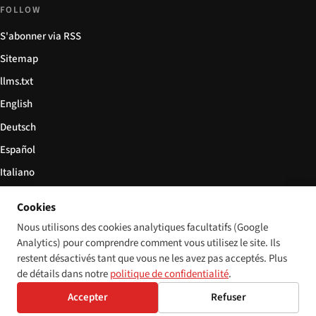
FOLLOW
S'abonner via RSS
Sitemap
llms.txt
English
Deutsch
Español
Italiano
Български
Cookies
简体中文
Nous utilisons des cookies analytiques facultatifs (Google
Analytics) pour comprendre comment vous utilisez le site. Ils
restent désactivés tant que vous ne les avez pas acceptés. Plus
de détails dans notre
politique de confidentialité
.
© 2026 Disability World. Tous droits réservés.
Cookie settings
Accepter
Refuser
English
Deutsch
Español
Italiano
Български
简体中文
Polski
Français
Langue: