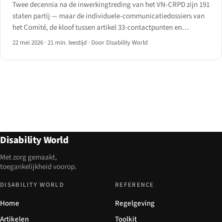
Twee decennia na de inwerkingtreding van het VN-CRPD zijn 191
staten partij — maar de individuele-communicatiedossiers van
het Comité, de kloof tussen artikel 33-contactpunten en
begrotingslijnen, en het lappendeken van facultatief
22 mei 2026
·
21 min. leestijd
·
Door Disability World
protocolacceptatie vertellen een ongelijk verhaal voor 2026.
Disability World
Met zorg gemaakt,
toegankelijkheid voorop.
DISABILITY WORLD
REFERENCE
Home
Regelgeving
Artikelen
Toolkit