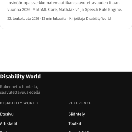
Insinööriopas verkkomatemaatiikan saavutettavuuden tilaan
vuonna 2026: MathML Core, MathJax v4 ja Speech Rule Engine.
22. toukokuuta 2026
·
12 min lukuaika
·
Kirjoittaja Disability World
Disability World
Rakennettu huolella,
saavutettavuus edellä.
DISABILITY WORLD
REFERENCE
Etusivu
Sääntely
Artikkelit
Toolkit