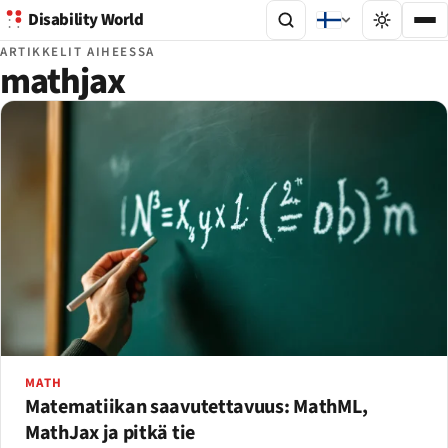
Disability World
ARTIKKELIT AIHEESSA
mathjax
MATH
Matematiikan saavutettavuus: MathML,
MathJax ja pitkä tie