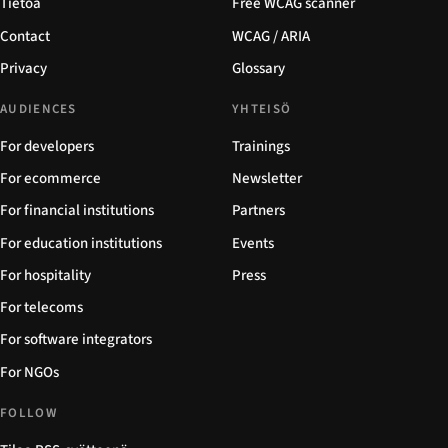
Tietoa
Free WCAG scanner
Contact
WCAG / ARIA
Privacy
Glossary
AUDIENCES
YHTEISÖ
For developers
Trainings
For ecommerce
Newsletter
For financial institutions
Partners
For education institutions
Events
For hospitality
Press
For telecoms
For software integrators
For NGOs
FOLLOW