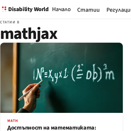
Disability World
Начало
Статии
Регулаци
СТАТИИ В
mathjax
MATH
Достъпност на математиката: