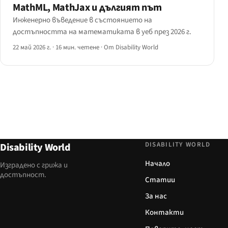
MathML, MathJax и дългият път
Инженерно въведение в състоянието на
достъпността на математиката в уеб през 2026 г.
22 май 2026 г.
·
16 мин. четене
·
От Disability World
DISABILITY WORLD
Disability World
Начало
Изградено с грижа и
достъпност.
Статии
За нас
Контакти