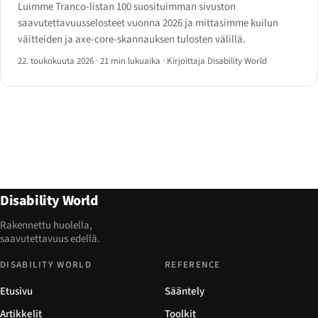
Luimme Tranco-listan 100 suosituimman sivuston
saavutettavuusselosteet vuonna 2026 ja mittasimme kuilun
väitteiden ja axe-core-skannauksen tulosten välillä.
22. toukokuuta 2026
·
21 min lukuaika
·
Kirjoittaja Disability World
Disability World
Rakennettu huolella,
saavutettavuus edellä.
DISABILITY WORLD
REFERENCE
Etusivu
Sääntely
Artikkelit
Toolkit