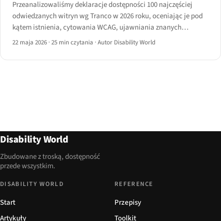
Przeanalizowaliśmy deklaracje dostępności 100 najczęściej
odwiedzanych witryn wg Tranco w 2026 roku, oceniając je pod
kątem istnienia, cytowania WCAG, ujawniania znanych
ograniczeń, SLA kanału zwrotnego i zgodności ze skanem axe-
22 maja 2026
·
25 min czytania
·
Autor Disability World
core — i zmierzyliśmy lukę między deklaracjami a
rzeczywistością.
Disability World
Zbudowane z troską, dostępność
przede wszystkim.
DISABILITY WORLD
REFERENCE
Start
Przepisy
Artykuły
Toolkit