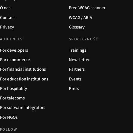
O nas
Free WCAG scanner
Contact
WCAG / ARIA
Privacy
Glossary
AUDIENCES
SPOŁECZNOŚĆ
For developers
Trainings
For ecommerce
Newsletter
For financial institutions
Partners
For education institutions
Events
For hospitality
Press
For telecoms
For software integrators
For NGOs
FOLLOW