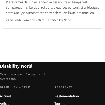
Plateformes de surveillance d'accessibilité en temps réel
comparées — critères d'achat, tableau des éditeurs et arbitrages
entre analyse automatisée et transfert vers l'audit manuel en
2026.
23 mai 2026
·
34 min de lecture
·
Par Disability World
Disability World
Conçu avec soin, l'accessibilité
avant tout.
DISABILITY WORLD
REFERENCE
Accueil
Réglementation
Articles
Toolkit