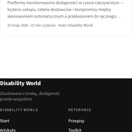
Platformy monitorowania dostępności w czasie rzeczywistym —
kryteria zakupu, tabela dostawców i kompromisy między
skanowaniem automatycznym a przekazaniem do ręcznego
audytu w 2026 roku.
23 maja 2026
·
23 min czytania
·
Autor Disability World
Disability World
Zbudowane z troską, dostępność
przede wszystkim.
DISABILITY WORLD
REFERENCE
Start
Przepisy
Artykuły
Toolkit