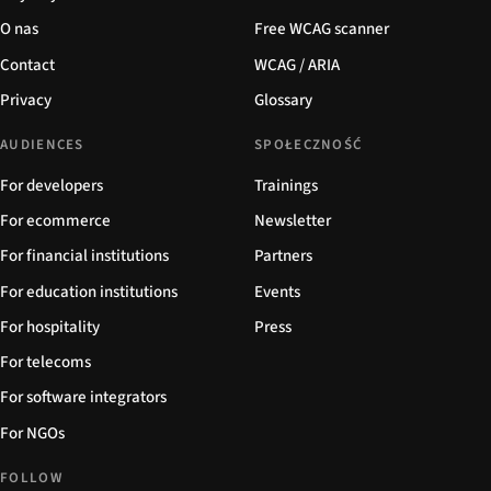
O nas
Free WCAG scanner
Contact
WCAG / ARIA
Privacy
Glossary
AUDIENCES
SPOŁECZNOŚĆ
For developers
Trainings
For ecommerce
Newsletter
For financial institutions
Partners
For education institutions
Events
For hospitality
Press
For telecoms
For software integrators
For NGOs
FOLLOW