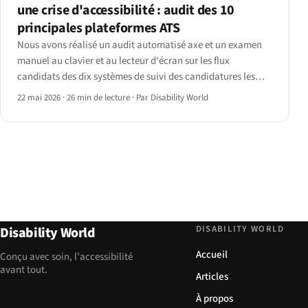
une crise d'accessibilité : audit des 10
principales plateformes ATS
Nous avons réalisé un audit automatisé axe et un examen
manuel au clavier et au lecteur d'écran sur les flux
candidats des dix systèmes de suivi des candidatures les
plus déployés — Workday, SAP SuccessFactors, Oracle
22 mai 2026
·
26 min de lecture
·
Par Disability World
Taleo, iCIMS, Greenhouse, Lever, BambooHR, Workable,
JazzHR et SmartRecruiters.
DISABILITY WORLD
Disability World
Accueil
Conçu avec soin, l'accessibilité
avant tout.
Articles
À propos