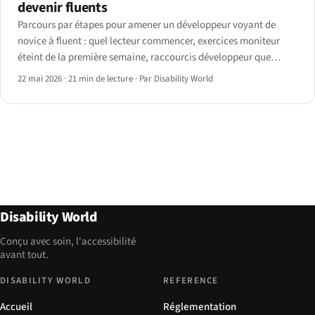
devenir fluents
Parcours par étapes pour amener un développeur voyant de
novice à fluent : quel lecteur commencer, exercices moniteur
éteint de la première semaine, raccourcis développeur que
presque personne n'enseigne, et repères honnêtes sur le temps
22 mai 2026
·
21 min de lecture
·
Par Disability World
nécessaire.
Disability World
Conçu avec soin, l'accessibilité
avant tout.
DISABILITY WORLD
REFERENCE
Accueil
Réglementation