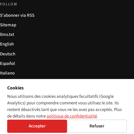
FOLLOW
S'abonner via RSS
Sitemap
llms.txt
English
Deutsch
Español
Italiano
Български
Cookies
简体中文
Nous utilisons des cookies analytiques facultatifs (Google
Analytics) pour comprendre comment vous utilisez le site. Ils
restent désactivés tant que vous ne les avez pas acceptés. Plus
de détails dans notre
politique de confidentialité
.
© 2026 Disability World. Tous droits réservés.
Cookie settings
Accepter
Refuser
English
Deutsch
Español
Italiano
Български
简体中文
Polski
Français
Langue: