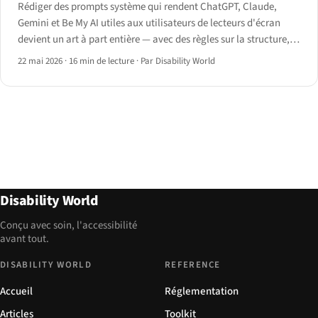
Rédiger des prompts système qui rendent ChatGPT, Claude,
Gemini et Be My AI utiles aux utilisateurs de lecteurs d'écran
devient un art à part entière — avec des règles sur la structure,
les tirets, la passation AT et les problèmes UX non résolus.
22 mai 2026
·
16 min de lecture
·
Par Disability World
Disability World
Conçu avec soin, l'accessibilité
avant tout.
DISABILITY WORLD
REFERENCE
Accueil
Réglementation
Articles
Toolkit