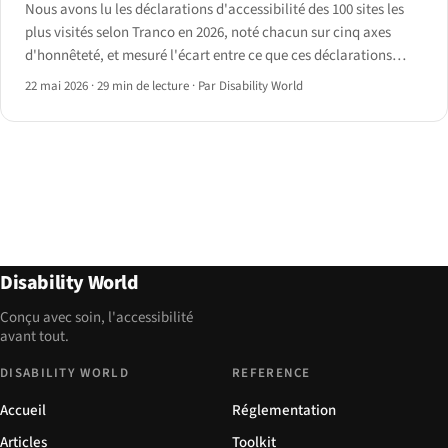
Nous avons lu les déclarations d'accessibilité des 100 sites les
plus visités selon Tranco en 2026, noté chacun sur cinq axes
d'honnêteté, et mesuré l'écart entre ce que ces déclarations
affirment et ce qu'un scan axe-core retourne réellement.
22 mai 2026
·
29 min de lecture
·
Par Disability World
Disability World
Conçu avec soin, l'accessibilité
avant tout.
DISABILITY WORLD
REFERENCE
Accueil
Réglementation
Articles
Toolkit