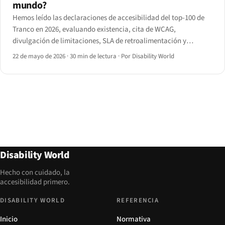
mundo?
Hemos leído las declaraciones de accesibilidad del top-100 de
Tranco en 2026, evaluando existencia, cita de WCAG,
divulgación de limitaciones, SLA de retroalimentación y
conformidad comprobada — y medimos la brecha entre lo
22 de mayo de 2026
·
30 min de lectura
·
Por Disability World
declarado y lo que arroja un análisis axe-core.
Disability World
Hecho con cuidado, la
accesibilidad primero.
DISABILITY WORLD
REFERENCIA
Inicio
Normativa