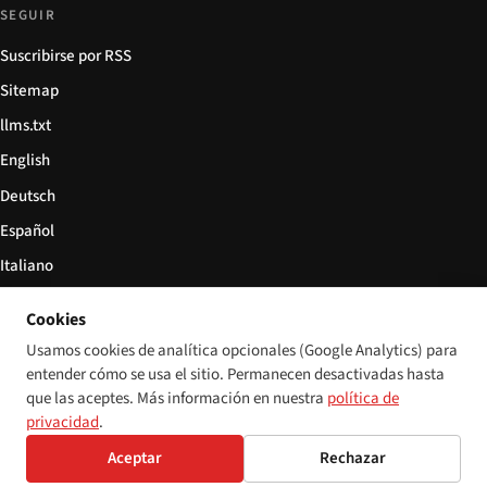
SEGUIR
Suscribirse por RSS
Sitemap
llms.txt
English
Deutsch
Español
Italiano
Български
Cookies
简体中文
Usamos cookies de analítica opcionales (Google Analytics) para
entender cómo se usa el sitio. Permanecen desactivadas hasta
que las aceptes. Más información en nuestra
política de
privacidad
.
© 2026 Disability World. Todos los derechos reservados.
Configuración de cookies
Aceptar
Rechazar
English
Deutsch
Español
Italiano
Български
简体中文
Polski
Français
Idioma: