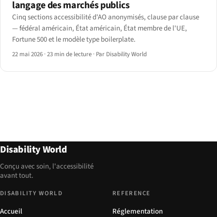
langage des marchés publics
Cinq sections accessibilité d'AO anonymisés, clause par clause
— fédéral américain, État américain, État membre de l'UE,
Fortune 500 et le modèle type boilerplate.
22 mai 2026
·
23 min de lecture
·
Par Disability World
Disability World
Conçu avec soin, l'accessibilité
avant tout.
DISABILITY WORLD
REFERENCE
Accueil
Réglementation