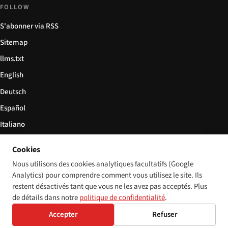
FOLLOW
S'abonner via RSS
Sitemap
llms.txt
English
Deutsch
Español
Italiano
Български
Cookies
简体中文
Nous utilisons des cookies analytiques facultatifs (Google
Analytics) pour comprendre comment vous utilisez le site. Ils
restent désactivés tant que vous ne les avez pas acceptés. Plus
de détails dans notre
politique de confidentialité
.
© 2026 Disability World. Tous droits réservés.
Cookie settings
Accepter
Refuser
English
Deutsch
Español
Italiano
Български
简体中文
Polski
Français
Langue: