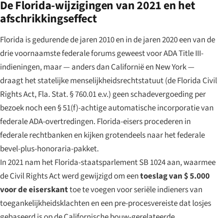
De Florida-wijzigingen van 2021 en het
afschrikkingseffect
Florida is gedurende de jaren 2010 en in de jaren 2020 een van de
drie voornaamste federale forums geweest voor ADA Title III-
indieningen, maar — anders dan Californië en New York —
draagt het statelijke menselijkheidsrechtstatuut (de Florida Civil
Rights Act, Fla. Stat. § 760.01 e.v.) geen schadevergoeding per
bezoek noch een § 51(f)-achtige automatische incorporatie van
federale ADA-overtredingen. Florida-eisers procederen in
federale rechtbanken en kijken grotendeels naar het federale
bevel-plus-honoraria-pakket.
In 2021 nam het Florida-staatsparlement SB 1024 aan, waarmee
de Civil Rights Act werd gewijzigd om een
toeslag van $ 5.000
voor de eiserskant
toe te voegen voor seriële indieners van
toegankelijkheidsklachten en een pre-procesvereiste dat losjes
gebaseerd is op de Californische bouw-gerelateerde