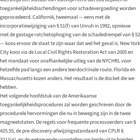
toegankelijkheidsschendingen voor schadevergoeding worden
geprocedeerd. Californië, tweemaal — eens met de
incorporatiewijziging van § 51(f) van Unruh in 1992, opnieuw
met de gestage ratchetophoging van de schadedrempel van § 52
— koos ervoor de staat te zijn waar dat wel het geval is. New York
City koos via de Local Civil Rights Restoration Act van 2005 en
het mandaat voor onafhankelijke uitleg van de NYCHRL voor
hetzelfde pad langs een andere leerdoctrinale route. Florida en
Massachusetts kozen anders. Het resultaat is de docket die we
hebben.
Het volgende hoofdstuk van de Amerikaanse
toegankelijkheidsprocedures zal worden geschreven door de
procedurele hervormingen die nu in beweging zijn in de twee
magneetstaten. De regels voor frequente procesvoerders van §
425.55, de pre-discovery-afwijzingsstandaard van CPLR §
3211(g), en de wetgevende voorstellen om beide uit te breiden