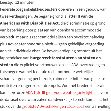
Leestijd: 12 minuten
Federale toegankelijkheidseisters opereren in een gebouw van
twee verdiepingen. De begane grond is
Title III van de
Americans with Disabilities Act
, die discriminatie op grond
van beperking door plaatsen van openbare accommodatie
verbiedt, maar als rechtsmiddel alleen een bevel tot naleving
plus advocatenhonoraria biedt — geen geldelijke vergoeding
aan de individuele eiser. De bovenverdieping bestaat uit het
lappendeken van
burgerrechtenstatuten van staten en
steden
die expliciet voortbouwen op een ADA-overtreding en
toevoegen wat het federale recht onthoudt: wettelijke
schadevergoeding per bezoek, ruimere definities van gedekte
entiteiten en lagere opzetdrempels. Voor het bredere federale
kader, zie onze
ADA Title III-gids voor webtoegankelijkheid
; voor
de dataset over waar zaken daadwerkelijk terechtkomen, is het
stuk over de
grootste ADA-schikkingen 2020–2026
een aanvulling