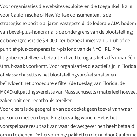
Voor organisaties die websites exploiteren die toegankelijk zijn
voor Californische of New Yorkse consumenten, is de
strategische positie al jaren vastgesteld: de federale ADA-bodem
van bevel-plus-honoraria is de ondergrens van de blootstelling;
de bovengrens is de $ 4.000-per-bezoek-limiet van Unruh of de
punitief-plus-compensatoir-plafond van de NYCHRL. Pre-
litigatieherstellwerk betaalt zichzelf terug als het zelfs maar één
Unruh-zaak voorkomt. Voor organisaties die actief zijn in Florida
of Massachusetts is het blootstellingsprofiel smaller en
beïnvloedt het procedurele filter (de toeslag van Florida, de
MCAD-uitputtingsvereiste van Massachusetts) materieel hoeveel
zaken ooit een rechtbank bereiken.
Voor eisers is de geografie van de docket geen toeval van waar
personen met een beperking toevallig wonen. Het is het
voorspelbare resultaat van waar de wetgever hen heeft betaald
om in te dienen. De hervormingspakketten die nu door Californië