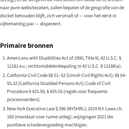
naar pure-websitezaken, zullen bepalen of de geografie van de
docket behouden blijft, zich versmalt of — voor het eerst in
vijfentwintig jaar — dispereert.
Primaire bronnen
Americans with Disabilities Act of 1990, Title III, 42 U.S.C. §
12181 e.v.; rechtsmiddelenbepaling in 42 U.S.C. § 12188(a).
California Civil Code §§ 51–52 (Unruh Civil Rights Act); §§ 54–
55.32 (California Disabled Persons Act); Code of Civil
Procedure § 425.50, § 425.55 (regels voor frequente
procesvoerders).
New York Executive Law § 296 (NYSHRL); 2019 N.Y. Laws ch.
160 (mandaat voor ruime uitleg); wijzigingen 2021 die
punitieve schadevergoeding machtigen.