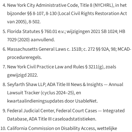
New York City Administrative Code, Title 8 (NYCHRL), in het
bijzonder §§ 8-107, 8-130 (Local Civil Rights Restoration Act
van 2005), 8-502.
Florida Statutes § 760.01 e.v.; wijzigingen 2021 SB 1024; HB
7029 (2020) aanvullend.
Massachusetts General Laws c. 151B; c. 272 §§ 92A, 98; MCAD-
procedureregels.
New York Civil Practice Law and Rules § 3211(g), zoals
gewijzigd 2022.
Seyfarth Shaw LLP,
ADA Title III News & Insights — Annual
Lawsuit Tracker
(cyclus 2024–25), en
kwartaalindieningsupdates door UsableNet.
Federal Judicial Center,
Federal Court Cases — Integrated
Database
, ADA Title III caseloadstatistieken.
California Commission on Disability Access, wettelijke