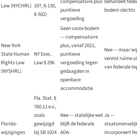
compensatoire plus
behandelt feder
Law (NYCHRL)
107, 8-130,
punitieve
bodem slechts
8-502)
vergoeding
Geen vaste bodem
— compensatoire
New York
plus, vanaf 2021,
Nee — maar wij
State Human
NY Exec.
punitieve
vereist ruime u
Rights Law
Law § 296
vergoeding tegen
van federale t
(NYSHRL)
gedaagden in
openbare
accommodatie
Fla. Stat. §
760.11 e.v.,
zoals
Nee — statelijke wet
Ja —
Florida-
gewijzigd
blijft de federale
staatsmenselij
wijzigingen
bij SB 1024
ADA-
incorporeert fe