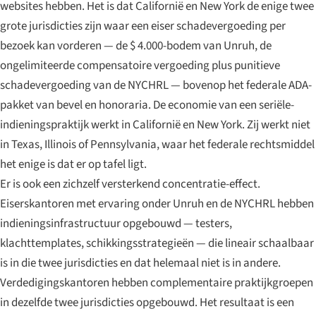
websites hebben. Het is dat Californië en New York de enige twee
grote jurisdicties zijn waar een eiser schadevergoeding per
bezoek kan vorderen — de $ 4.000-bodem van Unruh, de
ongelimiteerde compensatoire vergoeding plus punitieve
schadevergoeding van de NYCHRL — bovenop het federale ADA-
pakket van bevel en honoraria. De economie van een seriële-
indieningspraktijk werkt in Californië en New York. Zij werkt niet
in Texas, Illinois of Pennsylvania, waar het federale rechtsmiddel
het enige is dat er op tafel ligt.
Er is ook een zichzelf versterkend concentratie-effect.
Eiserskantoren met ervaring onder Unruh en de NYCHRL hebben
indieningsinfrastructuur opgebouwd — testers,
klachttemplates, schikkingsstrategieën — die lineair schaalbaar
is in die twee jurisdicties en dat helemaal niet is in andere.
Verdedigingskantoren hebben complementaire praktijkgroepen
in dezelfde twee jurisdicties opgebouwd. Het resultaat is een