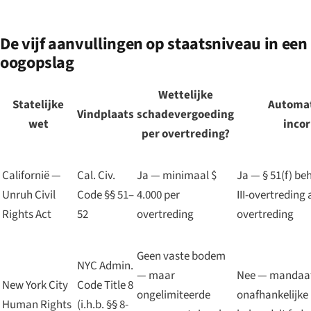
De vijf aanvullingen op staatsniveau in een
oogopslag
Wettelijke
Statelijke
Automat
Vindplaats
schadevergoeding
wet
incor
per overtreding?
Californië —
Cal. Civ.
Ja — minimaal $
Ja — § 51(f) beh
Unruh Civil
Code §§ 51–
4.000 per
III-overtreding
Rights Act
52
overtreding
overtreding
Geen vaste bodem
NYC Admin.
— maar
Nee — mandaat
New York City
Code Title 8
ongelimiteerde
onafhankelijke u
Human Rights
(i.h.b. §§ 8-