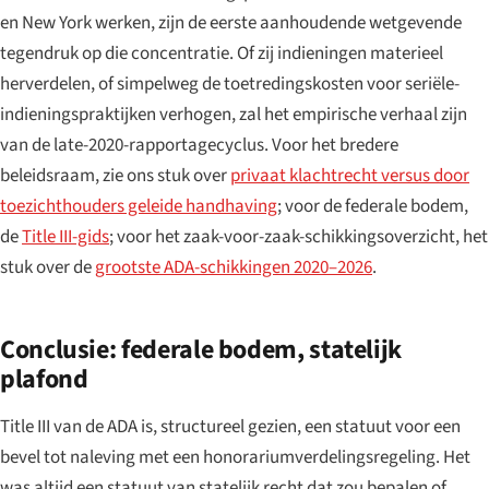
en New York werken, zijn de eerste aanhoudende wetgevende
tegendruk op die concentratie. Of zij indieningen materieel
herverdelen, of simpelweg de toetredingskosten voor seriële-
indieningspraktijken verhogen, zal het empirische verhaal zijn
van de late-2020-rapportagecyclus. Voor het bredere
beleidsraam, zie ons stuk over
privaat klachtrecht versus door
toezichthouders geleide handhaving
; voor de federale bodem,
de
Title III-gids
; voor het zaak-voor-zaak-schikkingsoverzicht, het
stuk over de
grootste ADA-schikkingen 2020–2026
.
Conclusie: federale bodem, statelijk
plafond
Title III van de ADA is, structureel gezien, een statuut voor een
bevel tot naleving met een honorariumverdelingsregeling. Het
was altijd een statuut van statelijk recht dat zou bepalen of