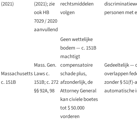
(2021)
(2021); zie
rechtsmiddelen
discriminatiew
ook HB
volgen
personen met e
7029 / 2020
aanvullend
Geen wettelijke
bodem — c. 151B
machtigt
Mass. Gen.
compensatoire
Gedeeltelijk — c
Massachusetts
Laws c.
schade plus,
overlappen feder
c. 151B
151B; c. 272
afzonderlijk, de
zonder § 51(f)-
§§ 92A, 98
Attorney General
automatische i
kan civiele boetes
tot $ 50.000
vorderen