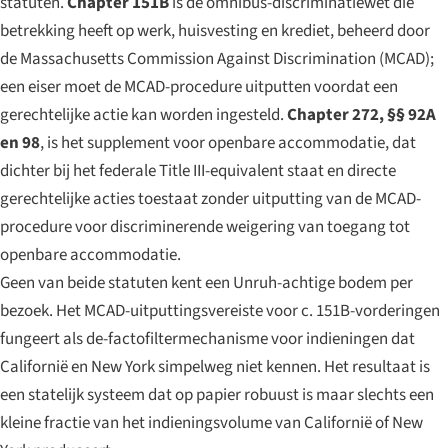
statuten.
Chapter 151B
is de omnibus-discriminatiewet die
betrekking heeft op werk, huisvesting en krediet, beheerd door
de Massachusetts Commission Against Discrimination (MCAD);
een eiser moet de MCAD-procedure uitputten voordat een
gerechtelijke actie kan worden ingesteld.
Chapter 272, §§ 92A
en 98
, is het supplement voor openbare accommodatie, dat
dichter bij het federale Title III-equivalent staat en directe
gerechtelijke acties toestaat zonder uitputting van de MCAD-
procedure voor discriminerende weigering van toegang tot
openbare accommodatie.
Geen van beide statuten kent een Unruh-achtige bodem per
bezoek. Het MCAD-uitputtingsvereiste voor c. 151B-vorderingen
fungeert als de-factofiltermechanisme voor indieningen dat
Californië en New York simpelweg niet kennen. Het resultaat is
een statelijk systeem dat op papier robuust is maar slechts een
kleine fractie van het indieningsvolume van Californië of New