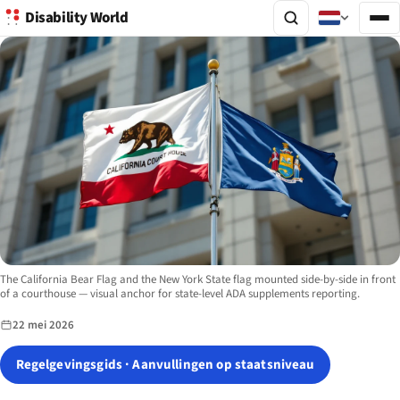
Disability World
Image description:
The California Bear Flag and the New York State flag mounted side-by-side in front
of a courthouse — visual anchor for state-level ADA supplements reporting.
22 mei 2026
Regelgevingsgids · Aanvullingen op staatsniveau