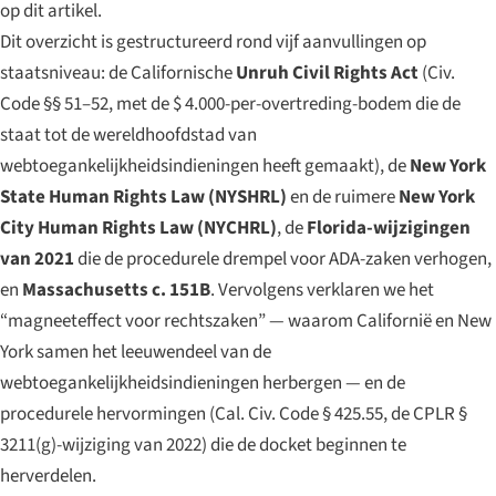
op dit artikel.
Dit overzicht is gestructureerd rond vijf aanvullingen op
staatsniveau: de Californische
Unruh Civil Rights Act
(Civ.
Code §§ 51–52, met de $ 4.000-per-overtreding-bodem die de
staat tot de wereldhoofdstad van
webtoegankelijkheidsindieningen heeft gemaakt), de
New York
State Human Rights Law (NYSHRL)
en de ruimere
New York
City Human Rights Law (NYCHRL)
, de
Florida-wijzigingen
van 2021
die de procedurele drempel voor ADA-zaken verhogen,
en
Massachusetts c. 151B
. Vervolgens verklaren we het
“magneeteffect voor rechtszaken” — waarom Californië en New
York samen het leeuwendeel van de
webtoegankelijkheidsindieningen herbergen — en de
procedurele hervormingen (Cal. Civ. Code § 425.55, de CPLR §
3211(g)-wijziging van 2022) die de docket beginnen te
herverdelen.