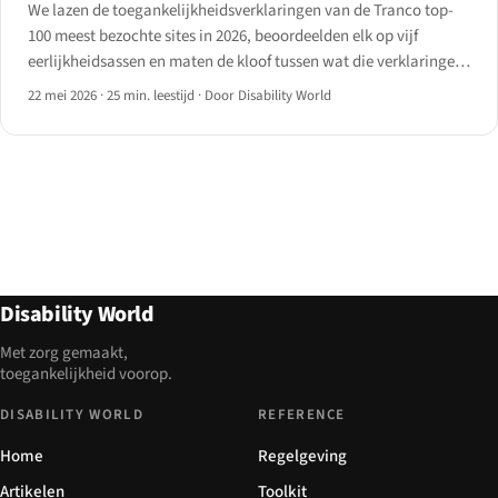
We lazen de toegankelijkheidsverklaringen van de Tranco top-
100 meest bezochte sites in 2026, beoordeelden elk op vijf
eerlijkheidsassen en maten de kloof tussen wat die verklaringen
beweren en wat een axe-core-scan daadwerkelijk teruggeeft.
22 mei 2026
·
25 min. leestijd
·
Door Disability World
Disability World
Met zorg gemaakt,
toegankelijkheid voorop.
DISABILITY WORLD
REFERENCE
Home
Regelgeving
Artikelen
Toolkit