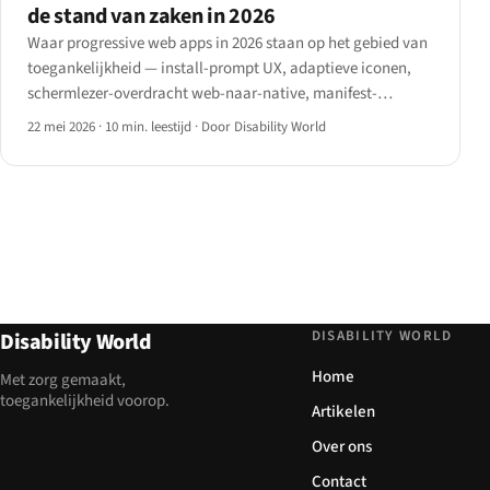
de stand van zaken in 2026
Waar progressive web apps in 2026 staan op het gebied van
toegankelijkheid — install-prompt UX, adaptieve iconen,
schermlezer-overdracht web-naar-native, manifest-
eigenschappen file_handlers / share_target /
22 mei 2026
·
10 min. leestijd
·
Door Disability World
window_controls_overlay, offline AT-gedrag en het iOS
Safari-installatiepad na iOS 16.4.
DISABILITY WORLD
Disability World
Home
Met zorg gemaakt,
toegankelijkheid voorop.
Artikelen
Over ons
Contact