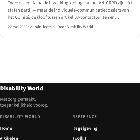
Twee decennia na de inwerkingtreding van het VN-CRPD zijn 191
staten partij — maar de individuele-communicatiedossiers van
het Comité, de kloof tussen artikel 33-contactpunten en
begrotingslijnen, en het lappendeken van facultatief
22 mei 2026
·
21 min. leestijd
·
Door Disability World
protocolacceptatie vertellen een ongelijk verhaal voor 2026.
Disability World
Met zorg gemaakt,
toegankelijkheid voorop.
DISABILITY WORLD
REFERENCE
Home
Regelgeving
Artikelen
Toolkit