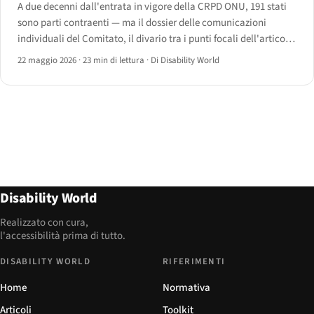
A due decenni dall'entrata in vigore della CRPD ONU, 191 stati
sono parti contraenti — ma il dossier delle comunicazioni
individuali del Comitato, il divario tra i punti focali dell'articolo
33 e il mosaico di adesioni al Protocollo facoltativo raccontano
22 maggio 2026
·
23 min di lettura
·
Di Disability World
una storia del 2026 ancora disomogenea.
Disability World
Realizzato con cura,
l'accessibilità prima di tutto.
DISABILITY WORLD
RIFERIMENTI
Home
Normativa
Articoli
Toolkit