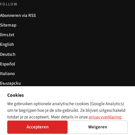
FOLLOW
Abonneren via RSS
Sitemap
llms.txt
English
Deutsch
Español
Italiano
Български
简体中文
Cookies
We gebruiken optionele analytische cookies (Google Analytics)
om te begrijpen hoe je de site gebruikt. Ze blijven uitgeschakeld
totdat je ze accepteert. Meer details in onze
privacyverklaring
.
© 2026 Disability World. Alle rechten voorbehouden.
Cookie settings
Accepteren
Weigeren
English
Deutsch
Español
Italiano
Български
简体中文
Polski
Français
Nederlands
Taal: