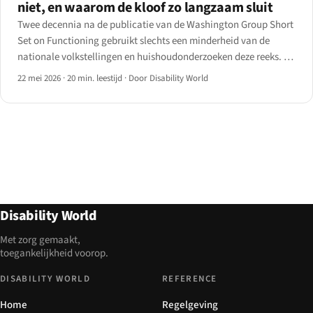
niet, en waarom de kloof zo langzaam sluit
Twee decennia na de publicatie van de Washington Group Short
Set on Functioning gebruikt slechts een minderheid van de
nationale volkstellingen en huishoudonderzoeken deze reeks. De
WHO 2024 en het VN DESA Compendium 2025 leveren de cijfers
22 mei 2026
·
20 min. leestijd
·
Door Disability World
voor 2026 — en de hiaten.
Disability World
Met zorg gemaakt,
toegankelijkheid voorop.
DISABILITY WORLD
REFERENCE
Home
Regelgeving