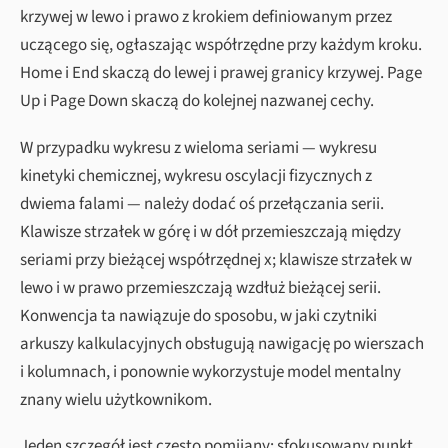
krzywej w lewo i prawo z krokiem definiowanym przez
uczącego się, ogłaszając współrzędne przy każdym kroku.
Home i End skaczą do lewej i prawej granicy krzywej. Page
Up i Page Down skaczą do kolejnej nazwanej cechy.
W przypadku wykresu z wieloma seriami — wykresu
kinetyki chemicznej, wykresu oscylacji fizycznych z
dwiema falami — należy dodać oś przełączania serii.
Klawisze strzałek w górę i w dół przemieszczają między
seriami przy bieżącej współrzędnej x; klawisze strzałek w
lewo i w prawo przemieszczają wzdłuż bieżącej serii.
Konwencja ta nawiązuje do sposobu, w jaki czytniki
arkuszy kalkulacyjnych obsługują nawigację po wierszach
i kolumnach, i ponownie wykorzystuje model mentalny
znany wielu użytkownikom.
Jeden szczegół jest często pomijany: sfokusowany punkt