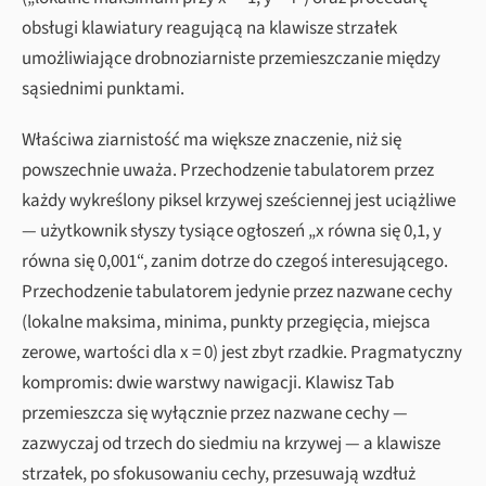
obsługi klawiatury reagującą na klawisze strzałek
umożliwiające drobnoziarniste przemieszczanie między
sąsiednimi punktami.
Właściwa ziarnistość ma większe znaczenie, niż się
powszechnie uważa. Przechodzenie tabulatorem przez
każdy wykreślony piksel krzywej sześciennej jest uciążliwe
— użytkownik słyszy tysiące ogłoszeń „x równa się 0,1, y
równa się 0,001“, zanim dotrze do czegoś interesującego.
Przechodzenie tabulatorem jedynie przez nazwane cechy
(lokalne maksima, minima, punkty przegięcia, miejsca
zerowe, wartości dla x = 0) jest zbyt rzadkie. Pragmatyczny
kompromis: dwie warstwy nawigacji. Klawisz Tab
przemieszcza się wyłącznie przez nazwane cechy —
zazwyczaj od trzech do siedmiu na krzywej — a klawisze
strzałek, po sfokusowaniu cechy, przesuwają wzdłuż