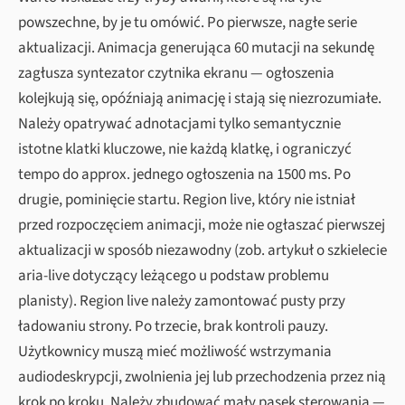
powszechne, by je tu omówić. Po pierwsze, nagłe serie
aktualizacji. Animacja generująca 60 mutacji na sekundę
zagłusza syntezator czytnika ekranu — ogłoszenia
kolejkują się, opóźniają animację i stają się niezrozumiałe.
Należy opatrywać adnotacjami tylko semantycznie
istotne klatki kluczowe, nie każdą klatkę, i ograniczyć
tempo do approx. jednego ogłoszenia na 1500 ms. Po
drugie, pominięcie startu. Region live, który nie istniał
przed rozpoczęciem animacji, może nie ogłaszać pierwszej
aktualizacji w sposób niezawodny (zob. artykuł o szkielecie
aria-live dotyczący leżącego u podstaw problemu
planisty). Region live należy zamontować pusty przy
ładowaniu strony. Po trzecie, brak kontroli pauzy.
Użytkownicy muszą mieć możliwość wstrzymania
audiodeskrypcji, zwolnienia jej lub przechodzenia przez nią
krok po kroku. Należy zbudować mały pasek sterowania —