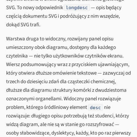
SVG. To nowy odpowiednik
— opis będący
longdesc
częścią dokumentu SVG i podróżujący z nim wszędzie,
dokąd SVG trafi.
Warstwa druga to widoczny, rozwijany panel opisu
umieszczony obok diagramu, dostępny dla każdego
czytelnika — nie tylko użytkowników czytników ekranu.
Wiersz podsumowujący wraz z przyciskiem ujawniającym,
który otwiera dłuższe omówienie tekstowe — zazwyczaj od
trzech do dziesięciu zdań dla cząsteczki chemicznej,
dłuższe dla diagramu struktury komórki z dwudziestoma
oznaczonymi organellami. Widoczny panel rozwiązuje
problem, którego śródliniowy element
nie
desc
rozwiązuje: długiego opisu potrzebują też studenci, którzy
widzą diagram, ale nie są w stanie go rozszyfrować —
osoby słabowidzące, dyslektycy, każdy, kto po raz pierwszy