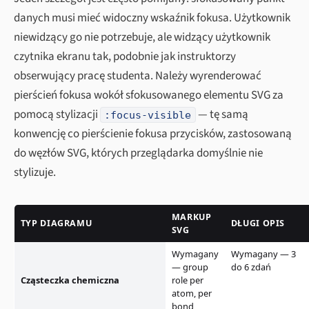
danych musi mieć widoczny wskaźnik fokusa. Użytkownik
niewidzący go nie potrzebuje, ale widzący użytkownik
czytnika ekranu tak, podobnie jak instruktorzy
obserwujący pracę studenta. Należy wyrenderować
pierścień fokusa wokół sfokusowanego elementu SVG za
pomocą stylizacji
— tę samą
:focus-visible
konwencję co pierścienie fokusa przycisków, zastosowaną
do węzłów SVG, których przeglądarka domyślnie nie
stylizuje.
MARKUP
TYP DIAGRAMU
DŁUGI OPIS
SVG
Wymagany
Wymagany — 3
— group
do 6 zdań
Cząsteczka chemiczna
role per
atom, per
bond