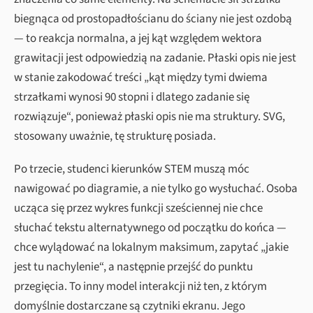
biegnąca od prostopadłościanu do ściany nie jest ozdobą
— to reakcja normalna, a jej kąt względem wektora
grawitacji jest odpowiedzią na zadanie. Płaski opis nie jest
w stanie zakodować treści „kąt między tymi dwiema
strzałkami wynosi 90 stopni i dlatego zadanie się
rozwiązuje“, ponieważ płaski opis nie ma struktury. SVG,
stosowany uważnie, tę strukturę posiada.
Po trzecie, studenci kierunków STEM muszą móc
nawigować po diagramie, a nie tylko go wysłuchać. Osoba
ucząca się przez wykres funkcji sześciennej nie chce
słuchać tekstu alternatywnego od początku do końca —
chce wylądować na lokalnym maksimum, zapytać „jakie
jest tu nachylenie“, a następnie przejść do punktu
przegięcia. To inny model interakcji niż ten, z którym
domyślnie dostarczane są czytniki ekranu. Jego