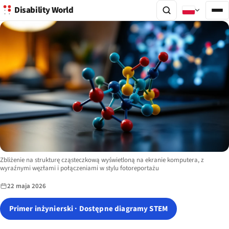
Disability World
Image description:
Zbliżenie na strukturę cząsteczkową wyświetloną na ekranie komputera, z
wyraźnymi węzłami i połączeniami w stylu fotoreportażu
22 maja 2026
Primer inżynierski · Dostępne diagramy STEM