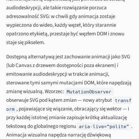
audiodeskrypcji, ale takie rozwiązanie porzuca
adresowalność SVG: w chwili gdy animacja zostaje
wypieczona do wideo, każdy węzeł, który starannie
opatrzono etykietą, przestaje być węzłem DOM i znowu
staje się pikselem.
Dostępną alternatywą jest zachowanie animacji jako SVG
(lub Canvas z drzewem dostępności poza ekranem) i
emitowanie audiodeskrypcji w trakcie animacji,
sterowane tymi samymi mutacjami DOM, które napędzają
zmianę wizualną. Wzorzec:
MutationObserver
obserwuje SVG pod kątem zmian — nowy atrybut
transf
, pojawiające się wiązanie, obracający się wektor — i
orm
przy każdej istotnej zmianie zapisuje krótką aktualizację
tekstową do globalnego regionu
.
aria-live=“polite”
Animacja wizualna napędza narrację dźwiękową