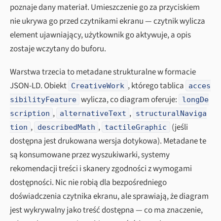
poznaje dany materiał. Umieszczenie go za przyciskiem
nie ukrywa go przed czytnikami ekranu — czytnik wylicza
element ujawniający, użytkownik go aktywuje, a opis
zostaje wczytany do buforu.
Warstwa trzecia to metadane strukturalne w formacie
JSON-LD. Obiekt
, którego tablica
CreativeWork
acces
wylicza, co diagram oferuje:
sibilityFeature
longDe
,
,
scription
alternativeText
structuralNaviga
,
,
(jeśli
tion
describedMath
tactileGraphic
dostępna jest drukowana wersja dotykowa). Metadane te
są konsumowane przez wyszukiwarki, systemy
rekomendacji treści i skanery zgodności z wymogami
dostępności. Nic nie robią dla bezpośredniego
doświadczenia czytnika ekranu, ale sprawiają, że diagram
jest wykrywalny jako treść dostępna — co ma znaczenie,