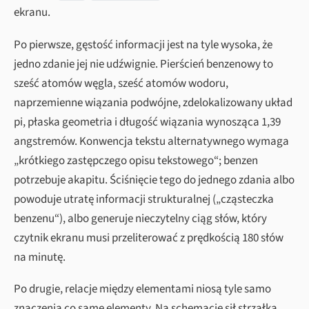
ekranu.
Po pierwsze, gęstość informacji jest na tyle wysoka, że
jedno zdanie jej nie udźwignie. Pierścień benzenowy to
sześć atomów węgla, sześć atomów wodoru,
naprzemienne wiązania podwójne, zdelokalizowany układ
pi, płaska geometria i długość wiązania wynosząca 1,39
angstremów. Konwencja tekstu alternatywnego wymaga
„krótkiego zastępczego opisu tekstowego“; benzen
potrzebuje akapitu. Ściśnięcie tego do jednego zdania albo
powoduje utratę informacji strukturalnej („cząsteczka
benzenu“), albo generuje nieczytelny ciąg słów, który
czytnik ekranu musi przeliterować z prędkością 180 słów
na minutę.
Po drugie, relacje między elementami niosą tyle samo
znaczenia co same elementy. Na schemacie sił strzałka