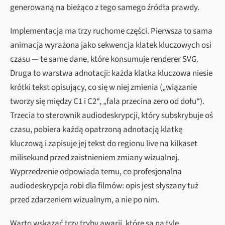
generowaną na bieżąco z tego samego źródła prawdy.
Implementacja ma trzy ruchome części. Pierwsza to sama
animacja wyrażona jako sekwencja klatek kluczowych osi
czasu — te same dane, które konsumuje renderer SVG.
Druga to warstwa adnotacji: każda klatka kluczowa niesie
krótki tekst opisujący, co się w niej zmienia („wiązanie
tworzy się między C1 i C2“, „fala przecina zero od dołu“).
Trzecia to sterownik audiodeskrypcji, który subskrybuje oś
czasu, pobiera każdą opatrzoną adnotacją klatkę
kluczową i zapisuje jej tekst do regionu live na kilkaset
milisekund przed zaistnieniem zmiany wizualnej.
Wyprzedzenie odpowiada temu, co profesjonalna
audiodeskrypcja robi dla filmów: opis jest słyszany tuż
przed zdarzeniem wizualnym, a nie po nim.
Warto wskazać trzy tryby awarii, które są na tyle