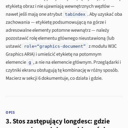
etykietą obraz i nie ujawniają wewnętrznych węzłów —
nawet jeśli mają one atrybut
. Aby uzyskać oba
tabindex
zachowania — etykietę podsumowującą na górze i
adresowalne elementy potomne wewnątrz — należy
pozostawić rolę elementu głównego nieustawioną (lub
ustawić
z modułu W3C
role=“graphics-document”
Graphics ARIA) i umieścić etykietę na potomnym
elemencie
, a nie na elemencie głównym. Przeglądarki i
g
czytniki ekranu obsługują tę kombinację w różny sposób.
Macierz w sekcji 6 dokumentuje, co działa i gdzie.
OPIS
3. Stos zastępujący longdesc: gdzie