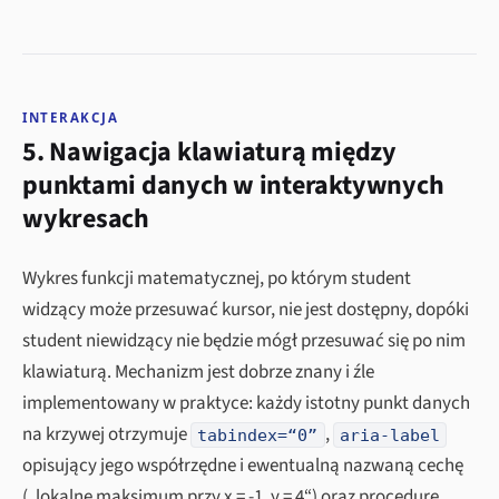
INTERAKCJA
5. Nawigacja klawiaturą między
punktami danych w interaktywnych
wykresach
Wykres funkcji matematycznej, po którym student
widzący może przesuwać kursor, nie jest dostępny, dopóki
student niewidzący nie będzie mógł przesuwać się po nim
klawiaturą. Mechanizm jest dobrze znany i źle
implementowany w praktyce: każdy istotny punkt danych
na krzywej otrzymuje
,
tabindex=“0”
aria-label
opisujący jego współrzędne i ewentualną nazwaną cechę
(„lokalne maksimum przy x = -1, y = 4“) oraz procedurę