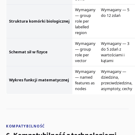
Wymagany
Wymagany — 5
— group
do 12 zdań
Struktura komórki biologicznej
role per
labelled
region
Wymagany
Wymagany — 3
— group
do 5 zdań z
Schemat sił w fizyce
role per
wartościami i
vector
kątami
Wymagany
Wymagany —
— named
dziedzina,
Wykres funkcji matematycznej
features as
przeciwdziedzina,
nodes
asymptoty, cechy
KOMPATYBILNOŚĆ