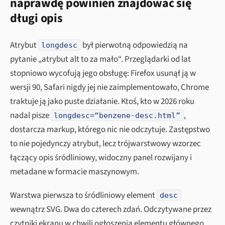
naprawdę powinien znajdować się
długi opis
Atrybut
był pierwotną odpowiedzią na
longdesc
pytanie „atrybut alt to za mało“. Przeglądarki od lat
stopniowo wycofują jego obsługę: Firefox usunął ją w
wersji 90, Safari nigdy jej nie zaimplementowało, Chrome
traktuje ją jako puste działanie. Ktoś, kto w 2026 roku
nadal pisze
,
longdesc=“benzene-desc.html”
dostarcza markup, którego nic nie odczytuje. Zastępstwo
to nie pojedynczy atrybut, lecz trójwarstwowy wzorzec
łączący opis śródliniowy, widoczny panel rozwijany i
metadane w formacie maszynowym.
Warstwa pierwsza to śródliniowy element
desc
wewnątrz SVG. Dwa do czterech zdań. Odczytywane przez
czytniki ekranu w chwili ogłoszenia elementu głównego