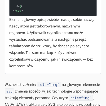
  </
g
>
</
svg
>
Element główny opisuje siebie i nadaje sobie nazwę.
Każdy atom jest taborowanym, nazwanym
regionem. Użytkownik czytnika ekranu może
wysłuchać podsumowania, a następnie przejść
tabulatorem do struktury, by zbadać pojedyncze
wiązanie. Ten sam markup służy zarówno
czytelnikowi widzącemu, jak i niewidzącemu — bez
kompromisów.
Ważne ostrzeżenie:
na głównym elemencie
role=“img”
zmienia sposób, w jaki technologie wspomagające
svg
traktują elementy potomne. Gdy użyto
,
role=“img”
NVDA i JAWS traktują cały SVG jako pojedynczy, opatrzony