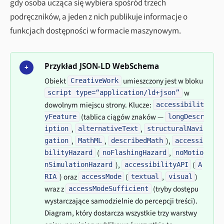
gdy osoba ucząca się wybiera spośród trzech
podręczników, a jeden z nich publikuje informacje o
funkcjach dostępności w formacie maszynowym.
Przykład JSON-LD WebSchema
+
Obiekt
umieszczony jest w bloku
CreativeWork
w
script type=“application/ld+json”
dowolnym miejscu strony. Klucze:
accessibilit
(tablica ciągów znaków —
yFeature
longDescr
,
,
iption
alternativeText
structuralNavi
,
,
),
gation
MathML
describedMath
accessi
(
,
bilityHazard
noFlashingHazard
noMotio
),
(
nSimulationHazard
accessibilityAPI
A
) oraz
(
,
)
RIA
accessMode
textual
visual
wraz z
(tryby dostępu
accessModeSufficient
wystarczające samodzielnie do percepcji treści).
Diagram, który dostarcza wszystkie trzy warstwy