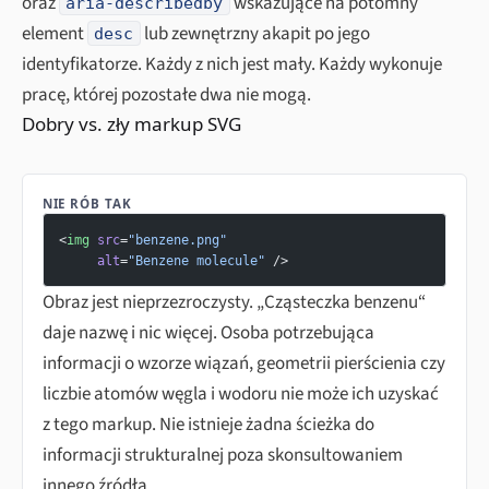
oraz
wskazujące na potomny
aria-describedby
element
lub zewnętrzny akapit po jego
desc
identyfikatorze. Każdy z nich jest mały. Każdy wykonuje
pracę, której pozostałe dwa nie mogą.
Dobry vs. zły markup SVG
NIE RÓB TAK
<
img
 src
=
"benzene.png"
     alt
=
"Benzene molecule"
 />
Obraz jest nieprzezroczysty. „Cząsteczka benzenu“
daje nazwę i nic więcej. Osoba potrzebująca
informacji o wzorze wiązań, geometrii pierścienia czy
liczbie atomów węgla i wodoru nie może ich uzyskać
z tego markup. Nie istnieje żadna ścieżka do
informacji strukturalnej poza skonsultowaniem
innego źródła.