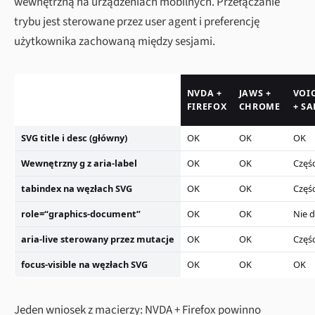
wewnętrzną na urządzeniach mobilnych. Przełączanie
trybu jest sterowane przez user agent i preferencję
użytkownika zachowaną między sesjami.
NVDA +
JAWS +
VOI
FIREFOX
CHROME
+ SA
SVG title i desc (główny)
OK
OK
OK
Wewnętrzny g z aria-label
OK
OK
Częś
tabindex na węzłach SVG
OK
OK
Częś
role=“graphics-document”
OK
OK
Nie d
aria-live sterowany przez mutacje
OK
OK
Częś
focus-visible na węzłach SVG
OK
OK
OK
Jeden wniosek z macierzy: NVDA + Firefox powinno