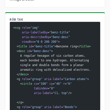
RÓB TAK
<
svg
 role
=
"img"
     aria-labelledby
=
"benz-title"
     aria-describedby
=
"benz-desc"
     viewBox
=
"0 0 200 200"
>
  <
title
 id
=
"benz-title"
>Benzene ring</
title
>
  <
desc
 id
=
"benz-desc"
>
    A regular hexagon of six carbon atoms,
    each bonded to one hydrogen. Alternating
    single and double bonds form a planar
    aromatic ring with delocalised electrons.
  </
desc
>
  <
g
 role
=
"group"
 aria-label
=
"Carbon atoms"
>
    <
circle
 cx
=
"100"
 cy
=
"40"
 r
=
"6"
            tabindex
=
"0"
            aria-label
=
"C1, top"
/>
  </
g
>
  <
g
 role
=
"group"
 aria-label
=
"Bonds"
>