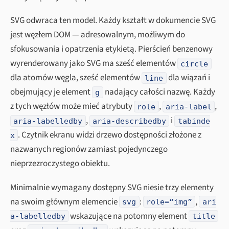
SVG odwraca ten model. Każdy kształt w dokumencie SVG
jest węzłem DOM — adresowalnym, możliwym do
sfokusowania i opatrzenia etykietą. Pierścień benzenowy
wyrenderowany jako SVG ma sześć elementów
circle
dla atomów węgla, sześć elementów
dla wiązań i
line
obejmujący je element
nadający całości nazwę. Każdy
g
z tych węzłów może mieć atrybuty
,
,
role
aria-label
,
i
aria-labelledby
aria-describedby
tabinde
. Czytnik ekranu widzi drzewo dostępności złożone z
x
nazwanych regionów zamiast pojedynczego
nieprzezroczystego obiektu.
Minimalnie wymagany dostępny SVG niesie trzy elementy
na swoim głównym elemencie
:
,
svg
role=“img”
ari
wskazujące na potomny element
a-labelledby
title