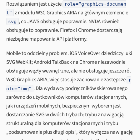
Rozwiązaniem jest użycie
role=“graphics-documen
z modułu W3C Graphics ARIA na głównym elemencie
t”
, co JAWS obsługuje poprawnie. NVDA również
svg
obsługuje to poprawnie. Firefox i Chrome dostarczają
niezbędne mapowania API platformy.
Mobile to oddzielny problem. iOS VoiceOver dziedziczy luki
SVG WebKit; Android TalkBack na Chrome niezawodnie
obsługuje węzły wewnętrzne, ale nie obsługuje jeszcze ról
W3C Graphics ARIA, więc stosuje zachowanie zastępcze
r
. Dla wydawcy podręczników skierowanego
ole=“img”
zarówno do użytkowników komputerów stacjonarnych,
jak i urządzeń mobilnych, bezpiecznym wyborem jest
dostarczanie SVG w dwóch trybach: trybu z nawigacją
strukturalną dla komputerów stacjonarnych i trybu
„podsumowanie plus długi opis“, który wyłącza nawigację