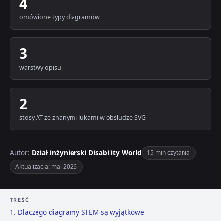
4
omówione typy diagramów
3
warstwy opisu
2
stosy AT ze znanymi lukami w obsłudze SVG
Autor:
Dział inżynierski Disability World
15 min czytania
Aktualizacja: maj 2026
TREŚĆ
1. Dlaczego diagramy STEM są wyjątkowe