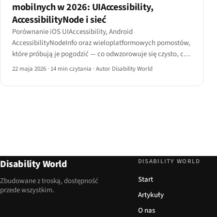
mobilnych w 2026: UIAccessibility,
AccessibilityNode i sieć
Porównanie iOS UIAccessibility, Android
AccessibilityNodeInfo oraz wieloplatformowych pomostów,
które próbują je pogodzić — co odwzorowuje się czysto, co
nie i gdzie mobilna sieć zawodzi.
22 maja 2026
·
14 min czytania
·
Autor Disability World
DISABILITY WORLD
Disability World
Start
Zbudowane z troską, dostępność
przede wszystkim.
Artykuły
O nas