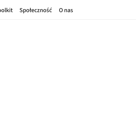
olkit
Społeczność
O nas