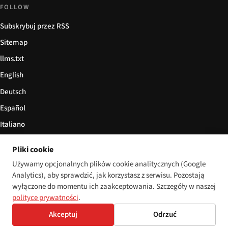
FOLLOW
Subskrybuj przez RSS
Sitemap
llms.txt
English
Deutsch
Español
Italiano
Български
Pliki cookie
简体中文
Używamy opcjonalnych plików cookie analitycznych (Google
Analytics), aby sprawdzić, jak korzystasz z serwisu. Pozostają
wyłączone do momentu ich zaakceptowania. Szczegóły w naszej
polityce prywatności
.
© 2026 Disability World. Wszelkie prawa zastrzeżone.
Cookie settings
Akceptuj
Odrzuć
English
Deutsch
Español
Italiano
Български
简体中文
Polski
Français
Język: