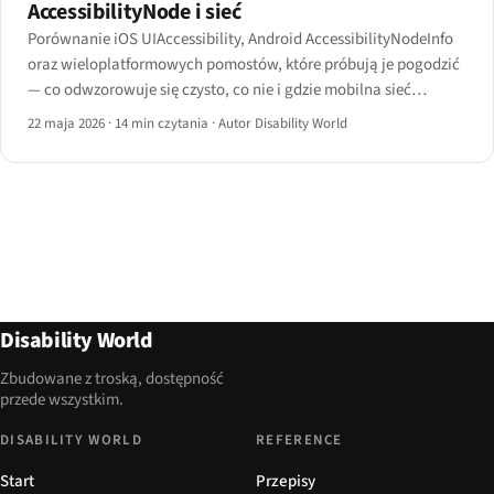
AccessibilityNode i sieć
Porównanie iOS UIAccessibility, Android AccessibilityNodeInfo
oraz wieloplatformowych pomostów, które próbują je pogodzić
— co odwzorowuje się czysto, co nie i gdzie mobilna sieć
zawodzi.
22 maja 2026
·
14 min czytania
·
Autor Disability World
Disability World
Zbudowane z troską, dostępność
przede wszystkim.
DISABILITY WORLD
REFERENCE
Start
Przepisy