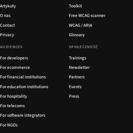
Artykuły
Toolkit
O nas
Free WCAG scanner
Contact
WCAG / ARIA
Privacy
Glossary
AUDIENCES
SPOŁECZNOŚĆ
For developers
Trainings
For ecommerce
Newsletter
For financial institutions
Partners
For education institutions
Events
For hospitality
Press
For telecoms
For software integrators
For NGOs