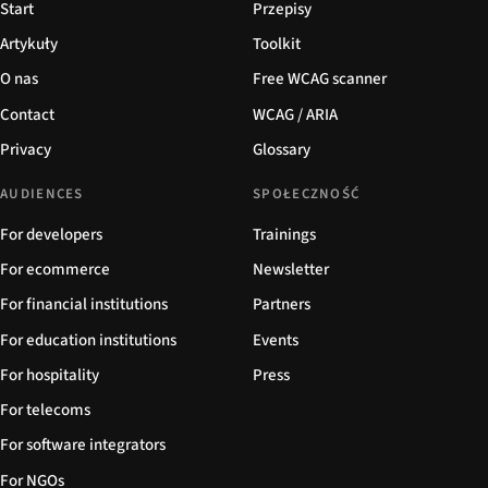
Start
Przepisy
Artykuły
Toolkit
O nas
Free WCAG scanner
Contact
WCAG / ARIA
Privacy
Glossary
AUDIENCES
SPOŁECZNOŚĆ
For developers
Trainings
For ecommerce
Newsletter
For financial institutions
Partners
For education institutions
Events
For hospitality
Press
For telecoms
For software integrators
For NGOs