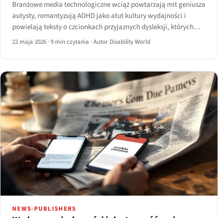
Branżowe media technologiczne wciąż powtarzają mit geniusza
autysty, romantyzują ADHD jako atut kultury wydajności i
powielają teksty o czcionkach przyjaznych dysleksji, których
badania nie potwierdzają. Język wspólnoty od dawna się
22 maja 2026
·
9 min czytania
·
Autor Disability World
zmienił. Lista kontrolna dla dziennikarzy na 2026 rok.
NEWS-PUBLISHERS