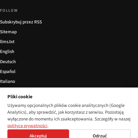
FOLLOW
Subskrybuj przez RSS
Sitemap
llms.txt
English
Deutsch
Español
Italiano
Български
Pliki cookie
简体中文
Używamy opcjonalnych plików cookie analitycznych (Google
Analytics), aby sprawdzić, jak korzystasz z serwisu. Pozostają
wyłączone do momentu ich zaakceptowania. Szczegóły w naszej
polityce prywatności
.
© 2026 Disability World. Wszelkie prawa zastrzeżone.
Cookie settings
Akceptuj
Odrzuć
English
Deutsch
Español
Italiano
Български
简体中文
Polski
Français