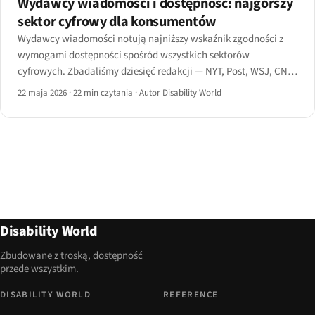
Wydawcy wiadomości i dostępność: najgorszy
sektor cyfrowy dla konsumentów
Wydawcy wiadomości notują najniższy wskaźnik zgodności z
wymogami dostępności spośród wszystkich sektorów
cyfrowych. Zbadaliśmy dziesięć redakcji — NYT, Post, WSJ, CNN,
BBC, Guardian, Reuters, Bloomberg, Axios, Politico — pod
22 maja 2026
·
22 min czytania
·
Autor Disability World
kątem artykułów, napisów wideo, paywalli, aplikacji mobilnych
i archiwów.
Disability World
Zbudowane z troską, dostępność
przede wszystkim.
DISABILITY WORLD
REFERENCE