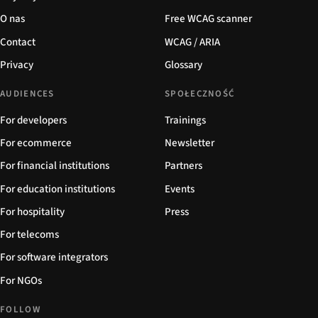
O nas
Free WCAG scanner
Contact
WCAG / ARIA
Privacy
Glossary
AUDIENCES
SPOŁECZNOŚĆ
For developers
Trainings
For ecommerce
Newsletter
For financial institutions
Partners
For education institutions
Events
For hospitality
Press
For telecoms
For software integrators
For NGOs
FOLLOW