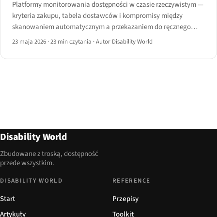
Platformy monitorowania dostępności w czasie rzeczywistym —
kryteria zakupu, tabela dostawców i kompromisy między
skanowaniem automatycznym a przekazaniem do ręcznego
audytu w 2026 roku.
23 maja 2026
·
23 min czytania
·
Autor Disability World
Disability World
Zbudowane z troską, dostępność
przede wszystkim.
DISABILITY WORLD
REFERENCE
Start
Przepisy
Artykuły
Toolkit