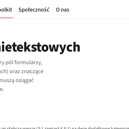
olkit
Społeczność
O nas
nietekstowych
y pól formularzy,
ach) oraz znaczące
 muszą osiągać
w.
a jej słabszą wersję (3:1 zamiast 4,5:1) na dwie dodatkowe kategori