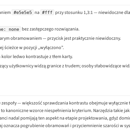
waniem
na
przy stosunku 1,3:1 — niewidoczne dl
#e5e5e5
#fff
bez zastępczego rozwiązania.
ne: none
szarym obramowaniem — przycisk jest praktycznie niewidoczny.
j ścieżce w pozycji „wyłączono”.
 kolor ledwo kontrastuje z tłem karty.
zący użytkownicy widzą granice z trudem; osoby słabowidzące widz
e zespoły — większość sprawdzania kontrastu obejmuje wyłącznie t
to kanoniczne wzorce niespełnienia kryterium. Narzędzia takie jak 
nci nadal pomijają ten aspekt na etapie projektowania, gdyż domi
zaj oznacza pogrubienie obramowań i przyciemnienie szarości w sy