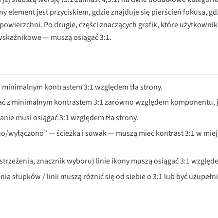
y element jest przyciskiem, gdzie znajduje się pierścień fokusa, gd
powierzchni. Po drugie, części znaczących grafik, które użytkowni
 wskaźnikowe — muszą osiągać 3:1.
minimalnym kontrastem 3:1 względem tła strony.
wać z minimalnym kontrastem 3:1 zarówno względem komponentu, ja
ie musi osiągać 3:1 względem tła strony.
o/wyłączono” — ścieżka i suwak — muszą mieć kontrast 3:1 w miejs
strzeżenia, znacznik wyboru) linie ikony muszą osiągać 3:1 względe
ia słupków / linii muszą różnić się od siebie o 3:1 lub być uzupe