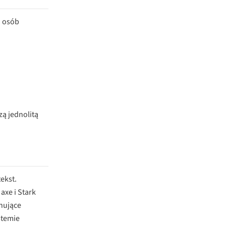
a osób
ą jednolitą
ekst.
axe i Stark
nujące
stemie