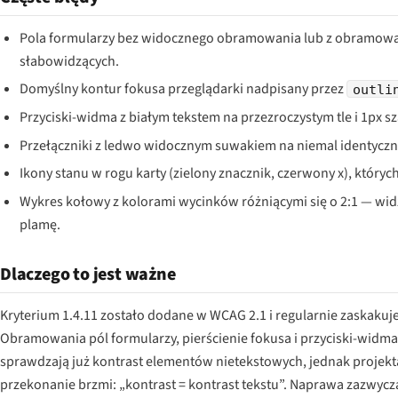
Pola formularzy bez widocznego obramowania lub z obramo
słabowidzących.
Domyślny kontur fokusa przeglądarki nadpisany przez
outli
Przyciski-widma z białym tekstem na przezroczystym tle i 1px 
Przełączniki z ledwo widocznym suwakiem na niemal identyczne
Ikony stanu w rogu karty (zielony znacznik, czerwony x), których
Wykres kołowy z kolorami wycinków różniącymi się o 2:1 — wid
plamę.
Dlaczego to jest ważne
Kryterium 1.4.11 zostało dodane w WCAG 2.1 i regularnie zaskakuj
Obramowania pól formularzy, pierścienie fokusa i przyciski-widma 
sprawdzają już kontrast elementów nietekstowych, jednak projekta
przekonanie brzmi: „kontrast = kontrast tekstu”. Naprawa zazwyc