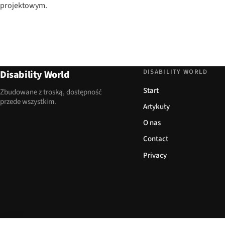
projektowym.
DISABILITY WORLD
Disability World
Start
Zbudowane z troską, dostępność
przede wszystkim.
Artykuły
O nas
Contact
Privacy