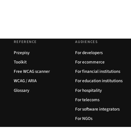
REFERENCE
AUDIENCES
Przepisy
For developers
Toolkit
For ecommerce
Free WCAG scanner
For financial institutions
WCAG / ARIA
For education institutions
Glossary
For hospitality
For telecoms
For software integrators
For NGOs