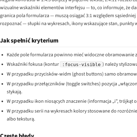
wizualne wskaźniki elementów interfejsu — to, co informuje, że dan
granica pola formularza — muszą osiągać 3:1 względem sąsiedniej 
rozpoznać — słupki na wykresach, ikony wskazujące stan, punkty
Jak spełnić kryterium
Każde pole formularza powinno mieć widoczne obramowanie z 
Wskaźniki fokusa (kontur
) należy stylizo
:focus-visible
W przypadku przycisków-widm (ghost buttons) samo obramowan
W przypadku przełączników (toggle switches) pozycja „włączon
stykają.
W przypadku ikon niosących znaczenie (informacja „i”, trójkąt o
W przypadku serii na wykresach kolory stosowane do rozróżnien
albo teksturą.
Częste błędy