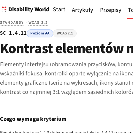
Disability World
Start
Artykuły
Przepisy
To
STANDARDY
·
WCAG 2.2
SC 1.4.11
Poziom AA
WCAG 2.1
Kontrast elementów 
Elementy interfejsu (obramowania przycisków, kontur
wskaźniki fokusa, kontrolki oparte wyłącznie na ikon
elementy graficzne (serie na wykresach, ikony stanu)
kontrast co najmniej 3:1 względem sąsiednich koloró
Czego wymaga kryterium
Reguła kontrastu w 1.4.3 dotyczy wyłącznie tekstu; 1.4.11 rozszerz