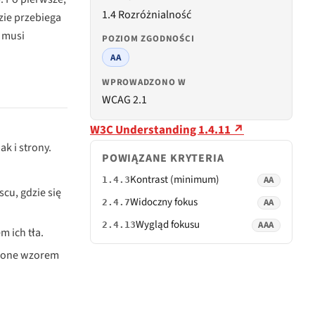
1.4 Rozróżnialność
zie przebiega
k musi
POZIOM ZGODNOŚCI
AA
WPROWADZONO W
WCAG 2.1
W3C Understanding 1.4.11 ↗
k i strony.
POWIĄZANE KRYTERIA
Kontrast (minimum)
AA
1.4.3
cu, gdzie się
Widoczny fokus
AA
2.4.7
Wygląd fokusu
AAA
2.4.13
m ich tła.
łnione wzorem