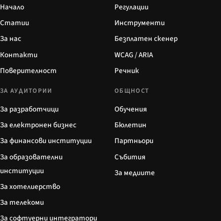
Начало
Регулации
Статии
Инструменти
За нас
Безплатен скенер
Контакти
WCAG / ARIA
Поверителност
Речник
ЗА АУДИТОРИИ
ОБЩНОСТ
За разработчици
Обучения
За електронен бизнес
Бюлетин
За финансови институции
Партньори
За образователни
Събития
институции
За медиите
За хотелиерство
За телекоми
За софтуерни интегратори