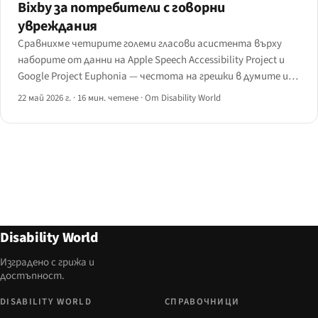
Bixby за потребители с говорни
увреждания
Сравнихме четирите големи гласови асистента върху
наборите от данни на Apple Speech Accessibility Project и
Google Project Euphonia — честота на грешки в думите и
разпознаване на намерението по говорно състояние. Ето
22 май 2026 г.
·
16 мин. четене
·
От Disability World
матрицата, функциите за персонализация и какво следва
да доставят дизайнерите.
Disability World
Изградено с грижа и
достъпност.
DISABILITY WORLD
СПРАВОЧНИЦИ