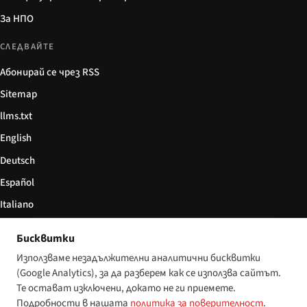
За НПО
СЛЕДВАЙТЕ
Абонирай се чрез RSS
Sitemap
llms.txt
English
Deutsch
Español
Italiano
Български
Бисквитки
简体中文
Използваме незадължителни аналитични бисквитки
(Google Analytics), за да разберем как се използва сайтът.
Те остават изключени, докато не ги приемете.
Подробности в нашата
политика за поверителност
.