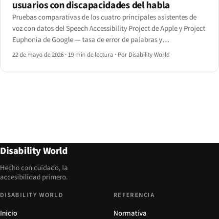
usuarios con discapacidades del habla
Pruebas comparativas de los cuatro principales asistentes de
voz con datos del Speech Accessibility Project de Apple y Project
Euphonia de Google — tasa de error de palabras y
reconocimiento de intención por condición del habla, más las
22 de mayo de 2026
·
19 min de lectura
·
Por Disability World
funciones de personalización que mueven los números.
Disability World
Hecho con cuidado, la
accesibilidad primero.
DISABILITY WORLD
REFERENCIA
Inicio
Normativa