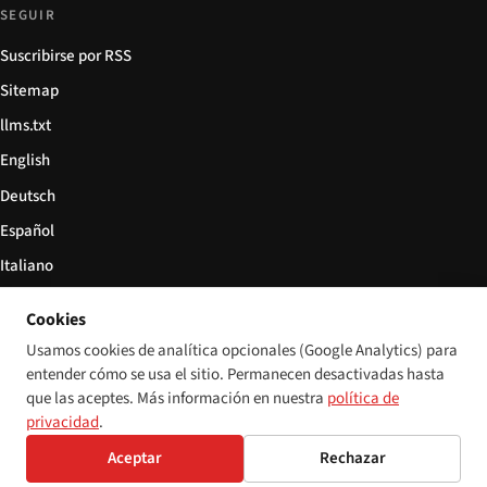
SEGUIR
Suscribirse por RSS
Sitemap
llms.txt
English
Deutsch
Español
Italiano
Български
Cookies
简体中文
Usamos cookies de analítica opcionales (Google Analytics) para
entender cómo se usa el sitio. Permanecen desactivadas hasta
que las aceptes. Más información en nuestra
política de
privacidad
.
© 2026 Disability World. Todos los derechos reservados.
Configuración de cookies
Aceptar
Rechazar
English
Deutsch
Español
Italiano
Български
简体中文
Polski
Français
Idioma: