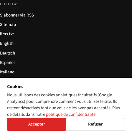
FOLLOW
S'abonner via RSS
Sitemap
llms.txt
English
Deutsch
Español
Italiano
Български
Cookies
简体中文
Nous utilisons des cookies analytiques facultatifs (Google
Analytics) pour comprendre comment vous utilisez le site. Ils
restent désactivés tant que vous ne les avez pas acceptés. Plus
de détails dans notre
politique de confidentialité
.
© 2026 Disability World. Tous droits réservés.
Cookie settings
Accepter
Refuser
English
Deutsch
Español
Italiano
Български
简体中文
Polski
Français
Langue: