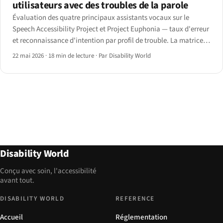
utilisateurs avec des troubles de la parole
Évaluation des quatre principaux assistants vocaux sur le
Speech Accessibility Project et Project Euphonia — taux d'erreur
et reconnaissance d'intention par profil de trouble. La matrice,
les fonctions de personnalisation déterminantes, et les priorités
22 mai 2026
·
18 min de lecture
·
Par Disability World
pour les designers.
Disability World
Conçu avec soin, l'accessibilité
avant tout.
DISABILITY WORLD
REFERENCE
Accueil
Réglementation