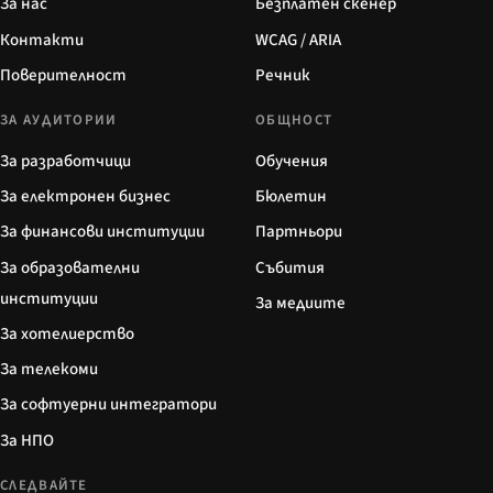
За нас
Безплатен скенер
Контакти
WCAG / ARIA
Поверителност
Речник
ЗА АУДИТОРИИ
ОБЩНОСТ
За разработчици
Обучения
За електронен бизнес
Бюлетин
За финансови институции
Партньори
За образователни
Събития
институции
За медиите
За хотелиерство
За телекоми
За софтуерни интегратори
За НПО
СЛЕДВАЙТЕ