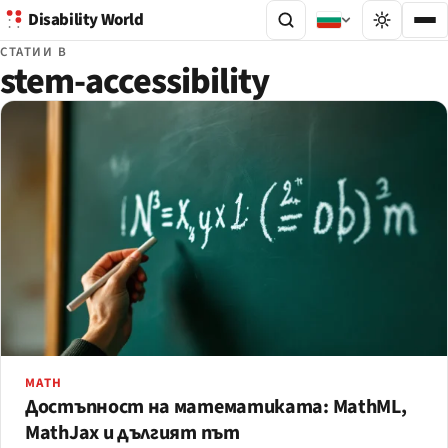
Disability World
СТАТИИ В
stem-accessibility
MATH
Достъпност на математиката: MathML,
MathJax и дългият път